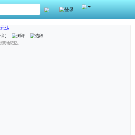
登录
元达
语音)
测评
选段
智慧地记忆。