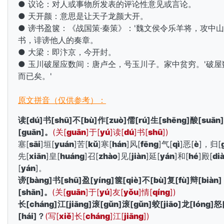
● 议论：对人或事物所发表的评论性意见或言论。
● 天开颜：意思是让天子龙颜大开。
● 谤书盈箧：《战国策·秦策》：'魏文侯令乐羊将，攻中
书，诽谤他人的奏章。
● 大梁：即汴京，今开封。
● 玉川破屋应数间：唐
卢仝，号玉川子。家中贫穷。'破屋
而已矣。'
原文拼音（仅供参考）：
读[
dú
]书[
shū
]不[
bù
]作[
zuò
]儒[
rú
]生[
shēng
]酸[
suān
[
guān
]。
(关[
guān
]于[
yú
]读[
dú
]书[
shū
])
塞[
sāi
]垣[
yuán
]苦[
kǔ
]寒[
hán
]风[
fēng
]气[
qì
]恶[
è
]，归[
先[
xiān
]皇[
huáng
]召[
zhào
]见[
jiàn
]延[
yán
]和[
hé
]殿[
di
[
yán
]。
谤[
bàng
]书[
shū
]盈[
yíng
]箧[
qiè
]不[
bù
]复[
fù
]辩[
biàn
[
shān
]。
(关[
guān
]于[
yú
]友[
yǒu
]情[
qíng
])
长[
cháng
]江[
jiāng
]滚[
gǔn
]滚[
gǔn
]蛟[
jiāo
]龙[
lóng
]怒
[
hái
]？
(写[
xiě
]长[
cháng
]江[
jiāng
])