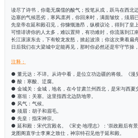
读尽了诗书，你毫无腐儒的酸气；投笔从戎，跃马在西北
边塞的气候恶劣，寒风凛冽，你回来时，满面皱纹，须眉
先皇帝在延和殿召见，你慷慨激昂，纵横议论，得到了皇
可惜诽谤你的人太多，难以置辩，有功难封，你流落到江
长江滚滚东去，下有蛟龙发怒，掀起波浪；你这次乘着扁
日后我们在大梁城中定能再见，那时你必然还是牢守节操
注释：
● 董元达：不详。从诗中看，是位立功边疆的将领。《漫叟
● 酸：寒酸、迂腐。
● 金城关：金城，
地名，在今甘肃兰州西北，是宋与西夏
● 塞垣：关塞。这里指西北边防地带。
● 风气：气候。
● 须眉：胡子和眉毛。
● 先皇：指宋神宗。
● 延和殿：
宋代宫殿名。《宋史·地理志》：'崇政殿后有
龙图阁直学士李柬之致仕，神宗特召见他于延和殿。