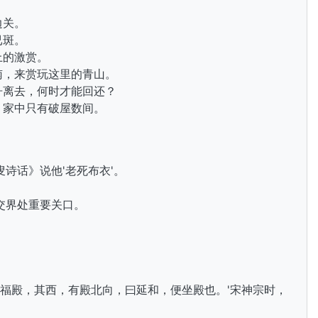
边关。
已斑。
上的激赏。
南，来赏玩这里的青山。
舟离去，何时才能回还？
，家中只有破屋数间。
诗话》说他'老死布衣'。
交界处重要关口。
景福殿，其西，有殿北向，曰延和，便坐殿也。'宋神宗时，