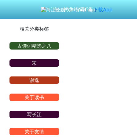
海江长嘴鸟Ai背诵
下载App
相关分类标签
古诗词精选之八
宋
谢逸
关于读书
写长江
关于友情