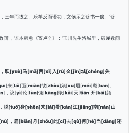
山，三年而拔之。乐羊反而语功，文侯示之谤书一箧。'谤
数间'，语本
韩愈《寄卢仝》：'玉川先生洛城里，破屋数间
]，跃[
yuè
]马[
mǎ
]西[
xī
]入[
rù
]金[
jīn
]城[
chéng
]关
guī
]来[
lái
]面[
miàn
]皱[
zhòu
]须[
xū
]眉[
méi
]斑[
bān
]。
àn
]，议[
yì
]论[
lùn
]慷[
kāng
]慨[
kǎi
]天[
tiān
]开[
kāi
]颜
]，脱[
tuō
]身[
shēn
]来[
lái
]看[
kàn
]江[
jiāng
]南[
nán
]山
[
nù
]，扁[
biǎn
]舟[
zhōu
]此[
cǐ
]去[
qù
]何[
hé
]当[
dāng
]还