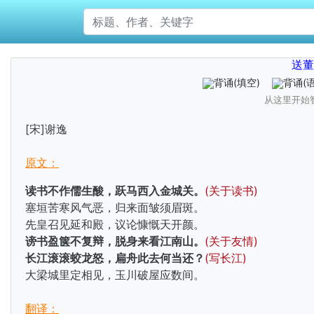
送董
背诵
(填空)
背诵
(
从这里开始
[宋]谢逸
原文：
读书不作儒生酸，跃马西入金城关。
(关于读书)
塞垣苦寒风气恶，归来面皱须眉斑。
先皇召见延和殿，议论慷慨天开颜。
谤书盈箧不复辩，脱身来看江南山。
(关于友情)
长江滚滚蛟龙怒，扁舟此去何当还？
(写长江)
大梁城里定相见，玉川破屋应数间。
翻译：