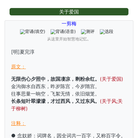
关于爱国
一剪梅
背诵
(填空)
背诵
(语音)
测评
选段
从这里开始智慧地记忆。
[明]夏完淳
原文：
无限伤心夕照中，故国凄凉，剩粉余红。
(关于爱国)
金沟御水自西东，昨岁陈宫，今岁隋宫。
往事思量一晌空，飞絮无情，依旧烟笼。
长条短叶翠濛濛，才过西风，又过东风。
(关于风;关
于柳树)
注释：
● 念奴娇：词牌名，因全词共一百字，又称百字令。