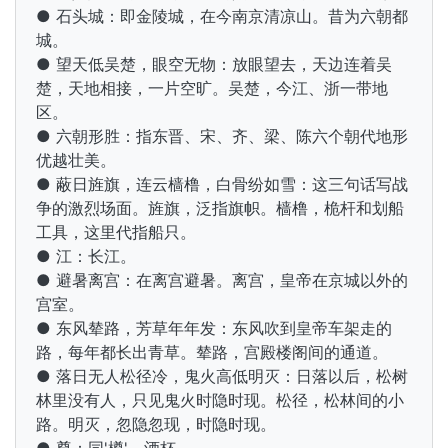
● 石头城：即金陵城，在今南京清凉山。昔为六朝都
城。
● 望天低吴楚，眼空无物：放眼望去，天边连着吴
楚，天地相接，一片空旷。吴楚，今江、浙一带地
区。
● 六朝形胜：指东晋、宋、齐、梁、陈六个朝代地形
优越壮美。
● 蔽日旌旗，连云樯橹，白骨纷如雪：这三句话写
战
争的激烈场面。旌旗，泛指旗帜。樯橹，桅杆和划船
工具，这里代指船只。
● 江：长江。
● 避暑离宫：在离宫避暑。离宫，皇帝在京城以外的
宫室。
● 东风辇路，芳草年年发：东风吹到皇帝车架走的
路，每年都长出青草。辇路，宫殿楼阁间的通道。
● 落日无人松径冷，鬼火高低明灭：日落以后，松树
林里没有人，只见鬼火时隐时现。松径，松林间的小
路。明灭，忽隐忽现，时隐时现。