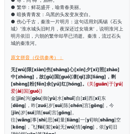
● 尊：同'樽'，酒杯。
● 繁华：鲜花盛开，喻青春美丽。
● 暗换青青发：乌黑的头发变灰变白。
● 伤心千古，秦淮一片明月：这句话用
刘禹锡《石头
城》'淮水城头旧时月，夜深还过女墙来'，说明淮河上
明月依旧，六朝的繁华却早已消逝。秦淮，流过石头
城的秦淮河。
原文拼音（仅供参考）：
无[
wú
]限[
xiàn
]伤[
shāng
]心[
xīn
]夕[
xī
]照[
zhào
]
中[
zhōng
]，故[
gù
]国[
guó
]凄[
qī
]凉[
liáng
]，剩
[
shèng
]粉[
fěn
]余[
yú
]红[
hóng
]。
(关[
guān
]于[
yú
]
爱[
ài
]国[
guó
])
金[
jīn
]沟[
gōu
]御[
yù
]水[
shuǐ
]自[
zì
]西[
xī
]东
[
dōng
]，昨[
zuó
]岁[
suì
]陈[
chén
]宫[
gōng
]，今
[
jīn
]岁[
suì
]隋[
suí
]宫[
gōng
]。
往[
wǎng
]事[
shì
]思[
sī
]量[
liàng
]一[
yī
]晌[
shǎng
]空
[
kōng
]，飞[
fēi
]絮[
xù
]无[
wú
]情[
qíng
]，依[
yī
]旧