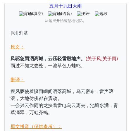
五月十九日大雨
背诵
(填空)
背诵
(语音)
测评
选段
从这里开始智慧地记忆。
[明]刘基
原文：
风驱急雨洒高城，云压轻雷殷地声。
(关于风;关于雨)
雨过不知龙去处，一池草色万蛙鸣。
翻译：
疾风驱使着骤雨瞬间洒落高城，乌云密布，雷声滚
滚，大地仿佛都在震动。
一会兴云作雨的龙挟着雷电乌云离去，池塘水满，青
草滴翠，万蛙齐鸣。
原文拼音（仅供参考）：