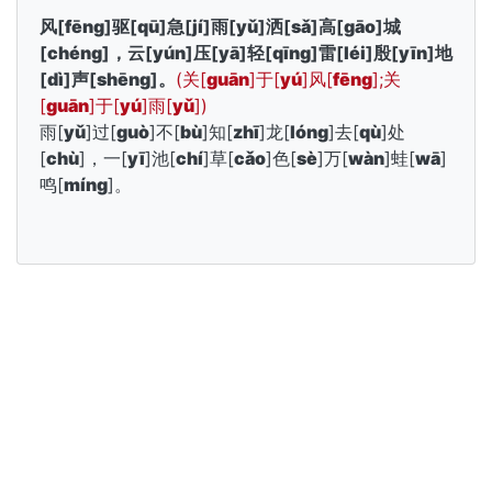
风[
fēng
]驱[
qū
]急[
jí
]雨[
yǔ
]洒[
sǎ
]高[
gāo
]城
[
chéng
]，云[
yún
]压[
yā
]轻[
qīng
]雷[
léi
]殷[
yīn
]地
[
dì
]声[
shēng
]。
(关[
guān
]于[
yú
]风[
fēng
];关
[
guān
]于[
yú
]雨[
yǔ
])
雨[
yǔ
]过[
guò
]不[
bù
]知[
zhī
]龙[
lóng
]去[
qù
]处
[
chù
]，一[
yī
]池[
chí
]草[
cǎo
]色[
sè
]万[
wàn
]蛙[
wā
]
鸣[
míng
]。
下载长嘴鸟Ai背诵手机App:
关于我们
联系我们
隐私政策
免责声明