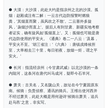
● 大漠：大沙漠，此处大约是指凉州之北的沙漠。孤
烟：赵殿成注有二解：一云古代边防报警时燃狼
粪，'其烟直而聚，虽风吹之不散'。二云塞外多旋
风，'袅烟沙而直上'。据后人有到甘肃、新疆实地考察
者证实，确有旋风如'孤烟直上'。又：孤烟也可能是唐
代边防使用的平安火。《通典》卷二一八云：'及暮，
平安火不至。'胡三省注：'《六典》：唐镇戍烽候所
至，大率相去三十里，每日初夜，放烟一炬，谓之平
安火。'
● 长河：指流经凉州（今甘肃武威）以北沙漠的一条
内陆河，这条河在唐代叫
马成河，疑即今石羊河。
● 萧关：古关名，又名陇山关，故址在今宁夏固原东
南。候骑：负责侦察、通讯的骑兵。王维出使河西并
不经过萧关，此处大概是用
何逊诗'候骑出萧关，追兵
赴马邑'之意，非实写。