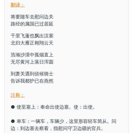
翻译：
将要随车去慰问边关
路经的属国已过居延
千里飞蓬也飘出汉塞
北归大雁正翱翔云天
浩瀚沙漠中孤烟直上
无尽黄河上落日浑圆
到萧关遇到侦候骑士
告诉我都护已在燕然
注释：
● 使至塞上：奉命出使
边塞。使：出使。
● 单车：一辆车，车辆少，这里形容轻车简从。问
边：到边塞去察看，指慰问守卫边疆的官兵。