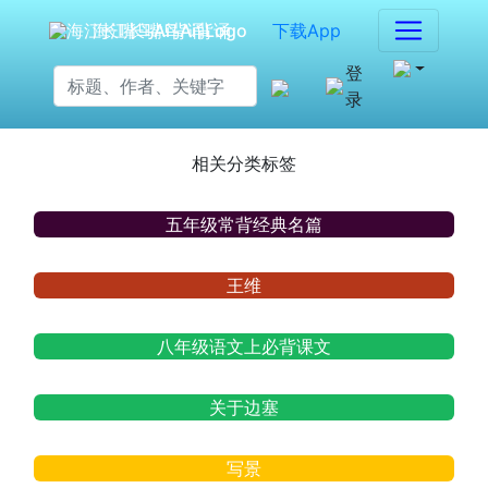
海江长嘴鸟Ai背诵
下载App
登
录
相关分类标签
五年级常背经典名篇
王维
八年级语文上必背课文
关于边塞
写景