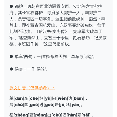
● 都护：唐朝在西北边疆置安西、安北等六大都护
府，其长官称都护，每府派大都护一人，副都护二
人，负责辖区一切事务。这里指前敌统帅。燕然：燕
然山，即今蒙古国杭爱山。东汉窦宪北破匈奴，曾于
此刻石记功。《后汉书·窦宪传》：宪率军大破单于
军，'遂登燕然山，去塞三千余里，刻石勒功，纪汉威
德，令
班固作铭。'这里代指前线。
● 单车'两句：一作'衔命辞天阙，单车欲问边'。
● 候吏：一作'候骑'。
原文拼音（仅供参考）：
单[
dān
]车[
chē
]欲[
yù
]问[
wèn
]边[
biān
]，
属[
shǔ
]国[
guó
]过[
guò
]居[
jū
]延[
yán
]。
征[
zhēng
]蓬[
péng
]出[
chū
]汉[
hàn
]塞[
sāi
]，