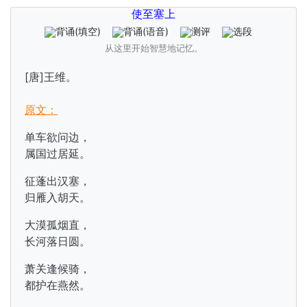
使至塞上
背诵
(填空)
背诵
(语音)
测评
选段
从这里开始智慧地记忆。
[唐]王维。
原文：
单车欲问边，
属国过居延。
征蓬出汉塞，
归雁入胡天。
大漠孤烟直，
长河落日圆。
萧关逢候骑，
都护在燕然。