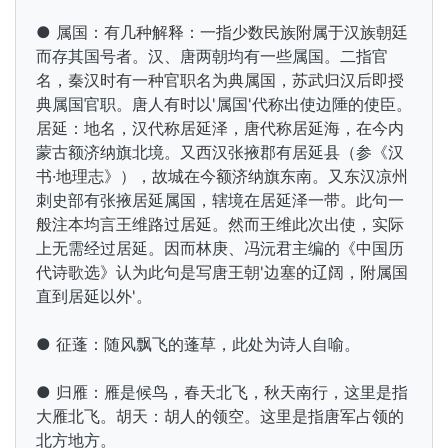
● 属国：有几种解释：一指少数民族附属于汉族朝廷
而存其国号者。汉、唐两朝均有一些属国。二指官
名，秦汉时有一种官职名为典属国，苏武归汉后即授
典属国官职。唐人有时以'属国'代称出使边陲的使臣。
居延：
地名，汉代称居延泽，
唐代称居延海，在今内
蒙古额济纳旗北境。又西汉张掖郡有居延县（参《汉
书·地理志》），故城在今额济纳旗东南。又东汉凉州
刺史部有张掖居延属国，辖境在居延泽一带。此句一
般注本均言
王维路过居延。然而王维此次出使，实际
上无需经过居延。因而林庚、冯沅君主编的《中国历
代诗歌选》认为此句是写唐王朝'边塞的辽阔，附属国
直到居延以外'。
● 征蓬：随风飘飞的蓬草，此处为诗人自喻。
● 归雁：雁是候鸟，
春天北飞，
秋天南行，这里是指
大雁北飞。胡天：胡人的领空。这里是指唐军占领的
北方地方。