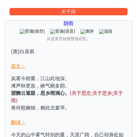
关于雨
阴雨
背诵
(填空)
背诵
(语音)
测评
选段
从这里开始智慧地记忆。
[唐]白居易
原文：
岚雾今朝重，江山此地深。
滩声秋更急，峡气晓多阴。
望阙云遮眼，思乡雨滴心。
(关于思念;关于思乡;关于
雨)
将何慰幽独，赖此北窗琴。
翻译：
今天的山中雾气特别的重，天涯广阔，自己却身处如