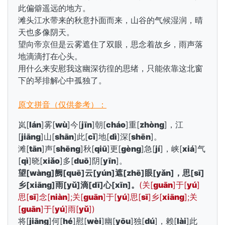
此偏僻遥远的地方。
滩头江水带来的秋意扑面而来，山谷的气候湿润，晴
天也多像阴天。
望向帝京但是云雾遮住了双眼，思念着故乡，雨声落
地滴滴打在心头。
用什么来安慰我这幽深彷徨的思绪，只能依靠这北窗
下的琴排解心中孤独了。
原文拼音（仅供参考）：
岚[
lán
]雾[
wù
]今[
jīn
]朝[
cháo
]重[
zhòng
]，江
[
jiāng
]山[
shān
]此[
cǐ
]地[
dì
]深[
shēn
]。
滩[
tān
]声[
shēng
]秋[
qiū
]更[
gèng
]急[
jí
]，峡[
xiá
]气
[
qì
]晓[
xiǎo
]多[
duō
]阴[
yīn
]。
望[
wàng
]阙[
quē
]云[
yún
]遮[
zhē
]眼[
yǎn
]，思[
sī
]
乡[
xiāng
]雨[
yǔ
]滴[
dī
]心[
xīn
]。
(关[
guān
]于[
yú
]
思[
sī
]念[
niàn
];关[
guān
]于[
yú
]思[
sī
]乡[
xiāng
];关
[
guān
]于[
yú
]雨[
yǔ
])
将[
jiāng
]何[
hé
]慰[
wèi
]幽[
yōu
]独[
dú
]，赖[
lài
]此