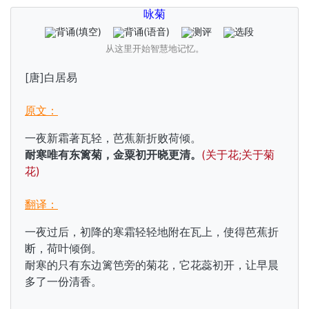
咏菊
背诵
(填空)
背诵
(语音)
测评
选段
从这里开始智慧地记忆。
[唐]白居易
原文：
一夜新霜著瓦轻，芭蕉新折败荷倾。
耐寒唯有东篱菊，金粟初开晓更清。
(关于花;关于菊
花)
翻译：
一夜过后，初降的寒霜轻轻地附在瓦上，使得芭蕉折
断，荷叶倾倒。
耐寒的只有东边篱笆旁的菊花，它花蕊初开，让早晨
多了一份清香。