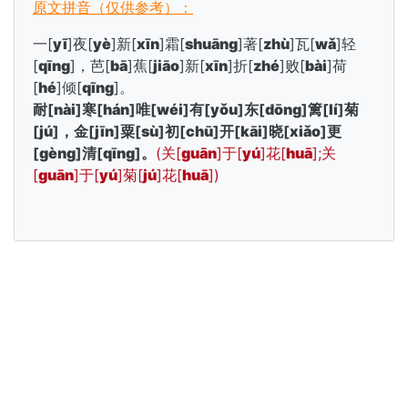
原文拼音（仅供参考）：
一[
yī
]夜[
yè
]新[
xīn
]霜[
shuāng
]著[
zhù
]瓦[
wǎ
]轻
[
qīng
]，芭[
bā
]蕉[
jiāo
]新[
xīn
]折[
zhé
]败[
bài
]荷
[
hé
]倾[
qīng
]。
耐[
nài
]寒[
hán
]唯[
wéi
]有[
yǒu
]东[
dōng
]篱[
lí
]菊
[
jú
]，金[
jīn
]粟[
sù
]初[
chū
]开[
kāi
]晓[
xiǎo
]更
[
gèng
]清[
qīng
]。
(关[
guān
]于[
yú
]花[
huā
];关
[
guān
]于[
yú
]菊[
jú
]花[
huā
])
下载长嘴鸟Ai背诵手机App: