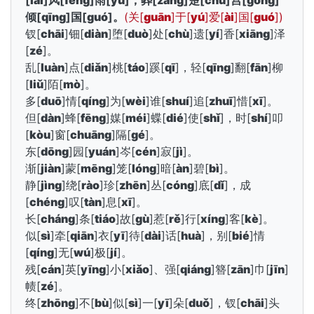
[
lái
]风[
fēng
]雨[
yǔ
]，葬[
zàng
]楚[
chǔ
]宫[
gōng
]
倾[
qīng
]国[
guó
]。
(关[
guān
]于[
yú
]爱[
ài
]国[
guó
])
钗[
chāi
]钿[
diàn
]堕[
duò
]处[
chù
]遗[
yí
]香[
xiāng
]泽
[
zé
]。
乱[
luàn
]点[
diǎn
]桃[
táo
]蹊[
qī
]，轻[
qīng
]翻[
fān
]柳
[
liǔ
]陌[
mò
]。
多[
duō
]情[
qíng
]为[
wèi
]谁[
shuí
]追[
zhuī
]惜[
xī
]。
但[
dàn
]蜂[
fēng
]媒[
méi
]蝶[
dié
]使[
shǐ
]，时[
shí
]叩
[
kòu
]窗[
chuāng
]隔[
gé
]。
东[
dōng
]园[
yuán
]岑[
cén
]寂[
jì
]。
渐[
jiàn
]蒙[
mēng
]笼[
lóng
]暗[
àn
]碧[
bì
]。
静[
jìng
]绕[
rào
]珍[
zhēn
]丛[
cóng
]底[
dǐ
]，成
[
chéng
]叹[
tàn
]息[
xī
]。
长[
cháng
]条[
tiáo
]故[
gù
]惹[
rě
]行[
xíng
]客[
kè
]。
似[
sì
]牵[
qiān
]衣[
yī
]待[
dài
]话[
huà
]，别[
bié
]情
[
qíng
]无[
wú
]极[
jí
]。
残[
cán
]英[
yīng
]小[
xiǎo
]、强[
qiáng
]簪[
zān
]巾[
jīn
]
帻[
zé
]。
终[
zhōng
]不[
bù
]似[
sì
]一[
yī
]朵[
duǒ
]，钗[
chāi
]头