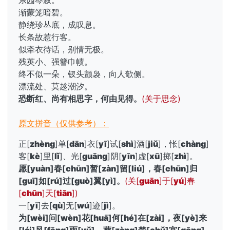
东园岑寂。
渐蒙笼暗碧。
静绕珍丛底，成叹息。
长条故惹行客。
似牵衣待话，别情无极。
残英小、强簪巾帻。
终不似一朵，钗头颤袅，向人欹侧。
漂流处、莫趁潮汐。
恐断红、尚有相思字，何由见得。
(关于思念)
原文拼音（仅供参考）：
正[
zhèng
]单[
dān
]衣[
yī
]试[
shì
]酒[
jiǔ
]，怅[
chàng
]
客[
kè
]里[
lǐ
]、光[
guāng
]阴[
yīn
]虚[
xū
]掷[
zhì
]。
愿[
yuàn
]春[
chūn
]暂[
zàn
]留[
liú
]，春[
chūn
]归
[
guī
]如[
rú
]过[
guò
]翼[
yì
]。
(关[
guān
]于[
yú
]春
[
chūn
]天[
tiān
])
一[
yī
]去[
qù
]无[
wú
]迹[
jì
]。
为[
wèi
]问[
wèn
]花[
huā
]何[
hé
]在[
zài
]，夜[
yè
]来