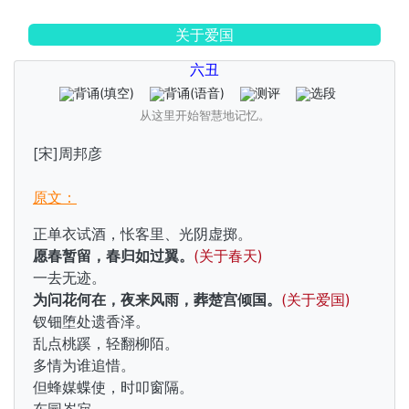
关于爱国
六丑
背诵
(填空)
背诵
(语音)
测评
选段
从这里开始智慧地记忆。
[宋]周邦彦
原文：
正单衣试酒，怅客里、光阴虚掷。
愿春暂留，春归如过翼。
(关于春天)
一去无迹。
为问花何在，夜来风雨，葬楚宫倾国。
(关于爱国)
钗钿堕处遗香泽。
乱点桃蹊，轻翻柳陌。
多情为谁追惜。
但蜂媒蝶使，时叩窗隔。