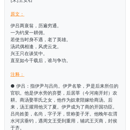
[宋]王安石
原文：
伊吕两衰翁，历遍穷通。
一为钓叟一耕佣。
若使当时身不遇，老了英雄。
汤武偶相逢，风虎云龙。
兴王只在谈笑中。
直至如今千载后，谁与争功。
注释：
● 伊吕：指伊尹与吕尚。伊尹名挚，尹是后来所任的
官职。他是伊水旁的弃婴，后居莘（今河南开封）农
耕。商汤娶莘氏之女，他作为奴隶陪嫁给商汤。后
来，汤王擢用他灭了夏。伊尹成为了商的开国功臣。
吕尚姓姜，名尚，字子牙，世称姜子牙。他晚年在渭
水河滨垂钓，遇周文王受到重用，辅武王灭商，封侯
于齐。