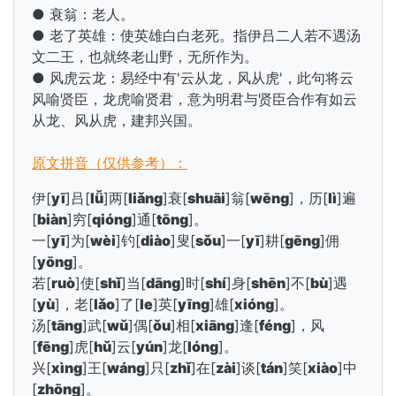
● 衰翁：老人。
● 老了英雄：使英雄白白老死。指伊吕二人若不遇汤
文二王，也就终老山野，无所作为。
● 风虎云龙：易经中有'云从龙，风从虎'，此句将云
风喻贤臣，龙虎喻贤君，意为明君与贤臣合作有如云
从龙、风从虎，建邦兴国。
原文拼音（仅供参考）：
伊[
yī
]吕[
lǚ
]两[
liǎng
]衰[
shuāi
]翁[
wēng
]，历[
lì
]遍
[
biàn
]穷[
qióng
]通[
tōng
]。
一[
yī
]为[
wèi
]钓[
diào
]叟[
sǒu
]一[
yī
]耕[
gēng
]佣
[
yōng
]。
若[
ruò
]使[
shǐ
]当[
dāng
]时[
shí
]身[
shēn
]不[
bù
]遇
[
yù
]，老[
lǎo
]了[
le
]英[
yīng
]雄[
xióng
]。
汤[
tāng
]武[
wǔ
]偶[
ǒu
]相[
xiāng
]逢[
féng
]，风
[
fēng
]虎[
hǔ
]云[
yún
]龙[
lóng
]。
兴[
xìng
]王[
wáng
]只[
zhǐ
]在[
zài
]谈[
tán
]笑[
xiào
]中
[
zhōng
]。