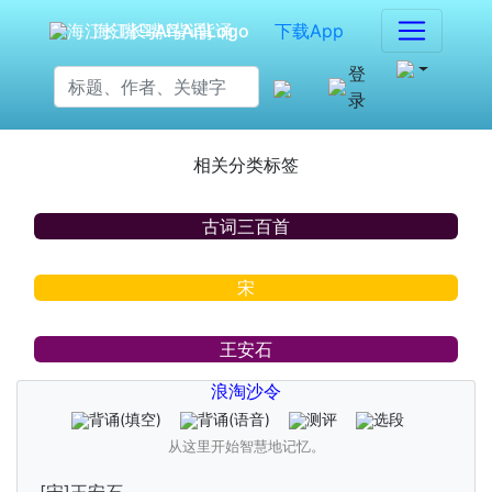
海江长嘴鸟Ai背诵
下载App
登
录
相关分类标签
古词三百首
宋
王安石
浪淘沙令
背诵
(填空)
背诵
(语音)
测评
选段
从这里开始智慧地记忆。