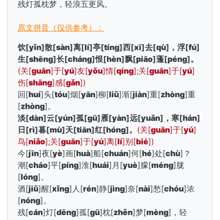
残灯孤枕梦，轻浪五更风。
原文拼音（仅供参考）：
饮[
yǐn
]散[
sàn
]离[
lí
]亭[
tíng
]西[
xī
]去[
qù
]，浮[
fú
]
生[
shēng
]长[
cháng
]恨[
hèn
]飘[
piāo
]蓬[
péng
]。
(关[
guān
]于[
yú
]友[
yǒu
]情[
qíng
];关[
guān
]于[
yú
]
伤[
shāng
]感[
gǎn
])
回[
huí
]头[
tóu
]烟[
yān
]柳[
liǔ
]渐[
jiàn
]重[
zhòng
]重
[
zhòng
]。
淡[
dàn
]云[
yún
]孤[
gū
]雁[
yàn
]远[
yuǎn
]，寒[
hán
]
日[
rì
]暮[
mù
]天[
tiān
]红[
hóng
]。
(关[
guān
]于[
yú
]
鸟[
niǎo
];关[
guān
]于[
yú
]离[
lí
]别[
bié
])
今[
jīn
]夜[
yè
]画[
huà
]船[
chuán
]何[
hé
]处[
chù
]？
潮[
cháo
]平[
píng
]淮[
huái
]月[
yuè
]朦[
méng
]胧
[
lóng
]。
酒[
jiǔ
]醒[
xǐng
]人[
rén
]静[
jìng
]奈[
nài
]愁[
chóu
]浓
[
nóng
]。
残[
cán
]灯[
dēng
]孤[
gū
]枕[
zhěn
]梦[
mèng
]，轻