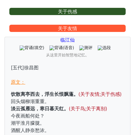
关于伤感
关于友情
临江仙
背诵
(填空)
背诵
(语音)
测评
选段
从这里开始智慧地记忆。
[五代]徐昌图
原文：
饮散离亭西去，浮生长恨飘蓬。
(关于友情;关于伤感)
回头烟柳渐重重。
淡云孤雁远，寒日暮天红。
(关于鸟;关于离别)
今夜画船何处？
潮平淮月朦胧。
酒醒人静奈愁浓。