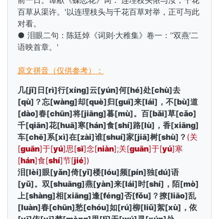
前一日。谭献《蝶恋花》词：'连理枝头侬与汝，干花
百草从渠许。'以连理枝头与千花百草对举，正可与此
对看。
● 泪眼二句：陈廷焯《词则·大稚集》卷一：'‘双燕’二
语映首章。'
原文拼音（仅供参考）：
几[
jǐ
]日[
rì
]行[
xíng
]云[
yún
]何[
hé
]处[
chù
]去
[
qù
]？忘[
wàng
]却[
què
]归[
guī
]来[
lái
]，不[
bù
]道
[
dào
]春[
chūn
]将[
jiāng
]暮[
mù
]。百[
bǎi
]草[
cǎo
]
千[
qiān
]花[
huā
]寒[
hán
]食[
shí
]路[
lù
]，香[
xiāng
]
车[
chē
]系[
xì
]在[
zài
]谁[
shuí
]家[
jiā
]树[
shù
]？
(关
[
guān
]于[
yú
]思[
sī
]念[
niàn
];关[
guān
]于[
yú
]寒
[
hán
]食[
shí
]节[
jié
])
泪[
lèi
]眼[
yǎn
]倚[
yǐ
]楼[
lóu
]频[
pín
]独[
dú
]语
[
yǔ
]。双[
shuāng
]燕[
yàn
]来[
lái
]时[
shí
]，陌[
mò
]
上[
shàng
]相[
xiāng
]逢[
féng
]否[
fǒu
]？撩[
liāo
]乱
[
luàn
]春[
chūn
]愁[
chóu
]如[
rú
]柳[
liǔ
]絮[
xù
]，依