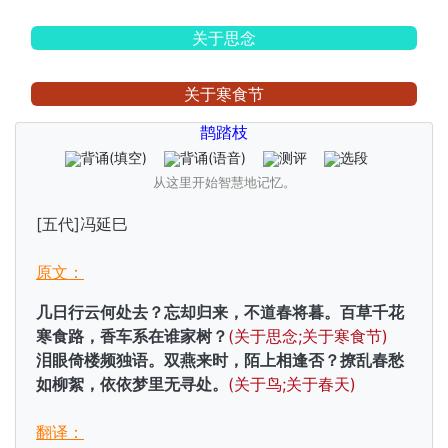
关于思念
关于寒食节
鹊踏枝
背诵
(填空)
背诵
(语音)
测评
选段
从这里开始智慧地记忆。
[五代]冯延巳
原文：
几日行云何处去？忘却归来，不道春将暮。百草千花
寒食路，香车系在谁家树？
(关于思念;关于寒食节)
泪眼倚楼频独语。双燕来时，陌上相逢否？撩乱春愁
如柳絮，依依梦里无寻处。
(关于鸟;关于春天)
翻译：