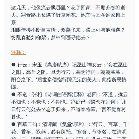
这几天，他像流云飘哪里？忘了回家，不顾芳春将逝
去。寒食路上长满了野草闲花。他车马又在谁家树上
系
泪眼倚楼不断自言语，双燕飞来，路上可与他相遇？
纷乱春愁如柳絮，梦中到哪寻他去？
注释：
● 行云：
宋玉《高唐赋序》记巫山神女云：'妾在巫山
之阳，高丘之阻。旦为行云，暮为行雨，朝朝暮暮，
阳台之下。'后世多借指行踪无定的美人，此指所思情
郎。
● 不道：张相《诗词曲语辞汇释》卷四：'不道，扰云
不知也；不觉也；不期也。冯延已《蝶恋花》词：‘几
日行云何处去？忘了归来，不道春将暮。’言不觉春将
暮也。'
● 百草二句：清
谭献《复堂词话》：'行云、百草、千
花、香车、双燕，必有所托。'寒食，节令名，在
清明