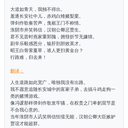
大道如青天，我独不得出。
羞逐长安社中儿，赤鸡白雉赌梨栗。
弹剑作歌奏苦声，曳裾王门不称情。
淮阴市井笑韩信，汉朝公卿忌贾生。
君不见昔时燕家重郭隗，拥篲折节无嫌猜。
剧辛乐毅感恩分，输肝剖胆效英才。
昭王白骨萦蔓草，谁人更扫黄金台？
行路难，归去来！
翻译：
人生道路如此宽广，唯独我没有出路。
我不愿意追随长安城中的富家子弟，去搞斗鸡走狗一
类的赌博游戏。
像冯谖那样弹剑作歌发牢骚，在权贵之门卑躬屈节是
不合我心意的。
当年淮阴市人讥笑韩信怯懦无能，汉朝公卿大臣嫉妒
贾谊才能超群。