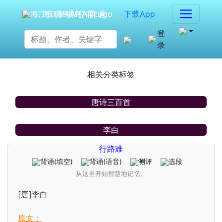
海江长嘴鸟Ai背诵
下载App
登
录
相关分类标签
唐诗三百首
李白
行路难
背诵
(填空)
背诵
(语音)
测评
选段
从这里开始智慧地记忆。
[唐]李白
原文：