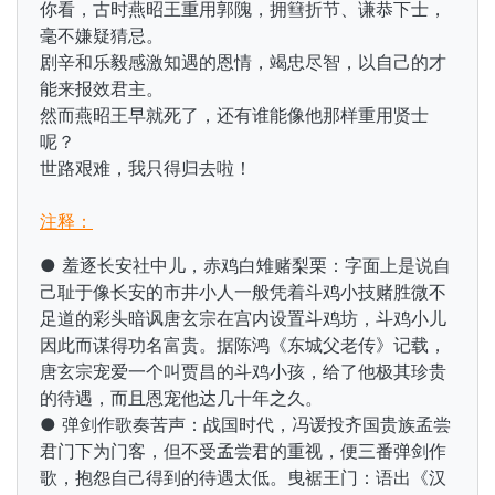
你看，古时燕昭王重用郭隗，拥篲折节、谦恭下士，
毫不嫌疑猜忌。
剧辛和乐毅感激知遇的恩情，竭忠尽智，以自己的才
能来报效君主。
然而燕昭王早就死了，还有谁能像他那样重用贤士
呢？
世路艰难，我只得归去啦！
注释：
● 羞逐长安社中儿，赤鸡白雉赌梨栗：字面上是说自
己耻于像长安的市井小人一般凭着斗鸡小技赌胜微不
足道的彩头暗讽唐玄宗在宫内设置斗鸡坊，斗鸡小儿
因此而谋得功名富贵。据陈鸿《东城父老传》记载，
唐玄宗宠爱一个叫贾昌的斗鸡小孩，给了他极其珍贵
的待遇，而且恩宠他达几十年之久。
● 弹剑作歌奏苦声：战国时代，冯谖投齐国贵族孟尝
君门下为门客，但不受孟尝君的重视，便三番弹剑作
歌，抱怨自己得到的待遇太低。曳裾王门：语出《汉