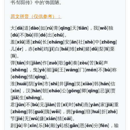
书·
邹阳传》中的'饰固陋。
原文拼音（仅供参考）：
大[
dà
]道[
dào
]如[
rú
]青[
qīng
]天[
tiān
]，我[
wǒ
]独
[
dú
]不[
bù
]得[
dé
]出[
chū
]。
羞[
xiū
]逐[
zhú
]长[
cháng
]安[
ān
]社[
shè
]中[
zhōng
]
儿[
ér
]，赤[
chì
]鸡[
jī
]白[
bái
]雉[
zhì
]赌[
dǔ
]梨[
lí
]栗
[
lì
]。
弹[
tán
]剑[
jiàn
]作[
zuò
]歌[
gē
]奏[
zòu
]苦[
kǔ
]声
[
shēng
]，曳[
yè
]裾[
jū
]王[
wáng
]门[
mén
]不[
bù
]称
[
chēng
]情[
qíng
]。
淮[
huái
]阴[
yīn
]市[
shì
]井[
jǐng
]笑[
xiào
]韩[
hán
]信
[
xìn
]，汉[
hàn
]朝[
cháo
]公[
gōng
]卿[
qīng
]忌[
jì
]贾
[
jiǎ
]生[
shēng
]。
君[
jūn
]不[
bù
]见[
jiàn
]昔[
xī
]时[
shí
]燕[
yàn
]家[
jiā
]重
[
zhòng
]郭[
guō
]隗[
wěi
]，拥[
yōng
]篲[
huì
]折[
zhé
]
节[
jié
]无[
wú
]嫌[
xián
]猜[
cāi
]。
剧[
jù
]辛[
xīn
]乐[
lè
]毅[
yì
]感[
gǎn
]恩[
ēn
]分[
fēn
]，输