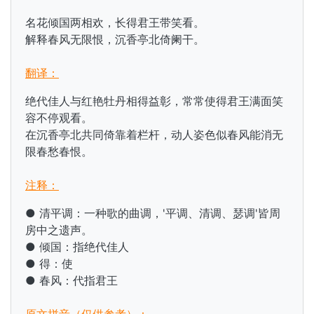
名花倾国两相欢，长得君王带笑看。
解释春风无限恨，沉香亭北倚阑干。
翻译：
绝代佳人与红艳牡丹相得益彰，常常使得君王满面笑
容不停观看。
在沉香亭北共同倚靠着栏杆，动人姿色似春风能消无
限春愁春恨。
注释：
● 清平调：一种歌的曲调，'平调、清调、瑟调'皆周
房中之遗声。
● 倾国：指绝代佳人
● 得：使
● 春风：代指君王