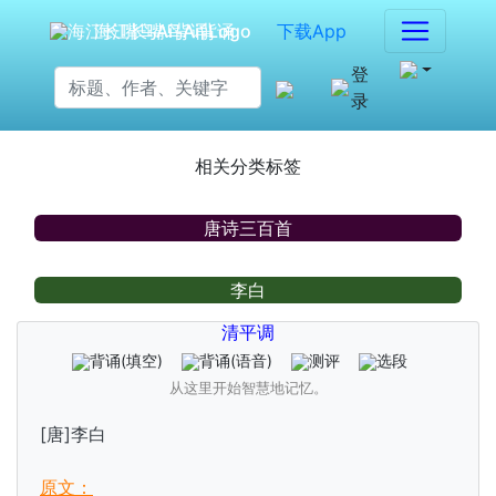
海江长嘴鸟Ai背诵
下载App
登
录
相关分类标签
唐诗三百首
李白
清平调
背诵
(填空)
背诵
(语音)
测评
选段
从这里开始智慧地记忆。
[唐]李白
原文：