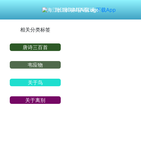
海江长嘴鸟Ai背诵
下载App
相关分类标签
唐诗三百首
韦应物
关于鸟
关于离别