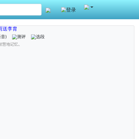
登录
雨送李胄
语音)
测评
选段
智慧地记忆。