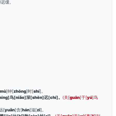
得迟缓。
。
mù
]钟[
zhōng
]时[
shí
]。
íng
]鸟[
niǎo
]深[
shēn
]迟[
chí
]。
(关[
guān
]于[
yú
]鸟
远[
yuǎn
]含[
hán
]滋[
zī
]。