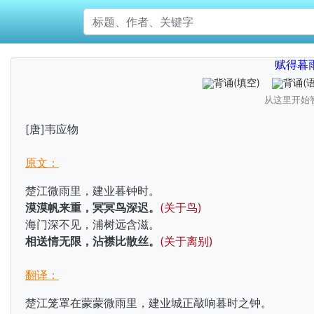
赋得暮
背诵
(填空)
背诵
(
从这里开始
[唐]韦应物
原文：
楚江微雨里，建业暮钟时。
漠漠帆来重，冥冥鸟深迟。
(关于鸟)
海门深不见，浦树远含滋。
相送情无限，沾襟比散丝。
(关于离别)
翻译：
楚江笼罩在蒙蒙微雨里，建业城正敲响暮时之钟。