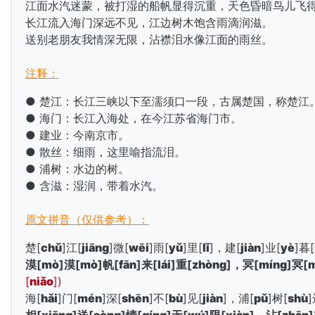
江面水汽迷蒙，被打湿的船帆显得沉重，天色昏暗鸟儿飞
长江流入海门深远不见，江边树木饱含雨滴润滋。
送别老朋友我情深无限，沾襟泪水像江面的雨丝。
注释：
● 楚江：长江三峡以下至濡须口一段，古属楚国，称楚江
● 海门：长江入海处，在今江苏省海门市。
● 建业：今南京市。
● 散丝：细雨，这里喻指流泪。
● 浦树：水边的树。
● 含滋：湿润，带着水汽。
原文拼音（仅供参考）：
楚[
chǔ
]江[
jiāng
]微[
wēi
]雨[
yǔ
]里[
lǐ
]，建[
jiàn
]业[
yè
]暮[
漠[
mò
]漠[
mò
]帆[
fān
]来[
lái
]重[
zhòng
]，冥[
míng
]冥[
m
[
niǎo
])
海[
hǎi
]门[
mén
]深[
shēn
]不[
bù
]见[
jiàn
]，浦[
pǔ
]树[
shù
]