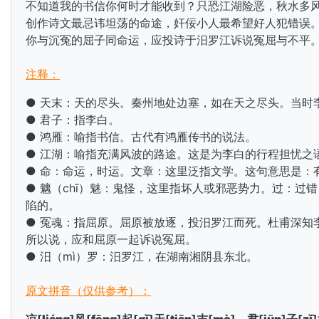
不知道我的书信你何时才能收到？只恐江湖险恶，秋水多
创作诗文最忌讳坦荡的命途，奸佞小人最希望好人犯错误
你与沉冤的屈子同命运，应投诗于汨罗江诉说冤屈与不平
注释：
● 天末：天的尽头。秦州地处
边塞，如在天之尽头。当时
● 君子：指李白。
● 鸿雁：喻指书信。古代有鸿雁传书的说法。
● 江湖：喻指充满风波的路途。这是为李白的行程担忧之
● 命：命运，时运。文章：这里泛指文学。这句意思是：
● 魑（chī）魅：鬼怪，这里指坏人或邪恶势力。过：
陷的。
● 冤魂：指
屈原。屈原被放逐，投汨罗江而死。
杜甫深知
所以说，应和屈原一起诉说冤屈。
● 汨（mì）罗：汨罗江，在湖南湘阴县东北。
原文拼音（仅供参考）：