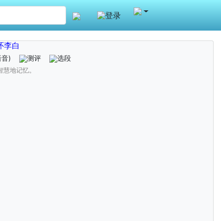
登录
怀李白
语音)
测评
选段
智慧地记忆。