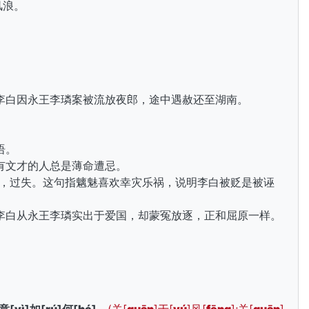
风浪。
。
。
李白因永王李璘案被流放夜郎，途中遇赦还至湖南。
语。
有文才的人总是薄命遭忌。
过错，过失。这句指魑魅喜欢幸灾乐祸，说明李白被贬是被诬
李白从永王李璘实出于
爱国，却蒙冤放逐，正和屈原一样。