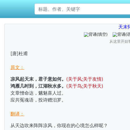
天末
背诵
(填空)
背诵
(
从这里开始
[唐]杜甫
原文：
凉风起天末，君子意如何。
(关于风;关于友情)
鸿雁几时到，江湖秋水多。
(关于鸟;关于秋天)
文章憎命达，魑魅喜人过。
应共冤魂语，投诗赠汨罗。
翻译：
从天边吹来阵阵凉风，你现在的心境怎么样呢？