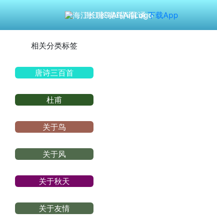
海江长嘴鸟Ai背诵
下载App
相关分类标签
唐诗三百首
杜甫
关于鸟
关于风
关于秋天
关于友情