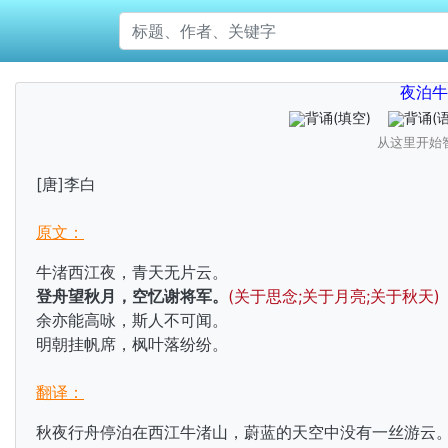
夜泊牛
背诵
(填空)
背诵
(
从这里开始
[唐]李白
原文：
牛渚西江夜，青天无片云。
登舟望秋月，空忆谢将军。
(关于思念;关于月亮;关于秋天)
余亦能高咏，斯人不可闻。
明朝挂帆席，枫叶落纷纷。
翻译：
秋夜行舟停泊在西江牛渚山，蔚蓝的天空中没有一丝游云