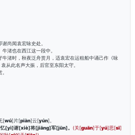
。
。
。
即谢尚闻袁宏咏史处。
。牛渚也在西江这一段中。
守牛渚时，秋夜泛舟赏月，适袁宏在运租船中诵己作《咏
。袁从此名声大振，后官至东阳
太守。
赏。
无[
wú
]片[
piàn
]云[
yún
]。
]忆[
yì
]谢[
xiè
]将[
jiāng
]军[
jūn
]。
(关[
guān
]于[
yú
]思[
sī
]