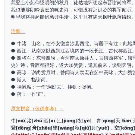
我登上小船仰望明朗的秋月，徒然地怀想起东晋谢尚将军
我也能够朗吟袁宏的咏史诗，可惜没有那识贤的将军倾听
明早我将挂起船帆离开牛渚，这里只有满天枫叶飘落纷纷
注释：
● 牛渚：山名，在今安徽当涂县西北。诗题下有注：此地
● 西江：从南京以西到江西境内的一段
长江，古代称西江
● 谢将军：东晋谢尚，今河南太康县人，官镇西将军，镇
史》诗，音辞都很好，遂大加赞赏，邀其前来，谈到天明
● 高咏：谢尚赏月时，曾闻诗人袁宏在船中高咏，大加赞
● 斯人：指谢尚。
● 挂帆席：一作'洞庭去'。挂帆：扬帆。
● 落：一作'正'。
原文拼音（仅供参考）：
牛[
niú
]渚[
zhǔ
]西[
xī
]江[
jiāng
]夜[
yè
]，青[
qīng
]天[
tiān
]
登[
dēng
]舟[
zhōu
]望[
wàng
]秋[
qiū
]月[
yuè
]，空[
kōng