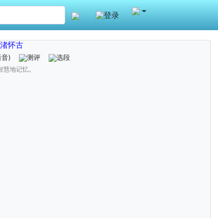
登录
渚怀古
语音)
测评
选段
智慧地记忆。
。