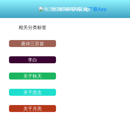
海江长嘴鸟Ai背诵
下载App
相关分类标签
唐诗三百首
李白
关于秋天
关于思念
关于月亮