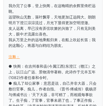
我办完了公事，登上快阁，在这晚晴的余辉里倚栏远
眺。
远望秋山无数，落叶飘零，天地更加辽远阔大。朗朗
明月下澄江淙淙流过，月光下显得更加空明澄澈。
友人远离，早已没有弄弦吹箫的兴致了，只有见到美
大，眼中才流露出喜色。
我从万里之外的远地乘船归来，在船上吹起长笛；我
的这颗心，将愿与白鸥结为朋友。
注释：
● 快阁：在吉州泰和县(今属江西)东澄江（赣江）之
上，以江山广远、景物清华著称。此诗作于元丰五年
(1082)作者任泰和令时。
● 痴儿了却公家事：意思是说，自己并非大器，只会
敷衍官事。痴儿，作者自指。《晋书·傅咸传》载杨济
与傅咸书云：'天下大器，非可稍了，而相观每事欲
了。生子痴，了官事，官事未易了也，了事正作痴，