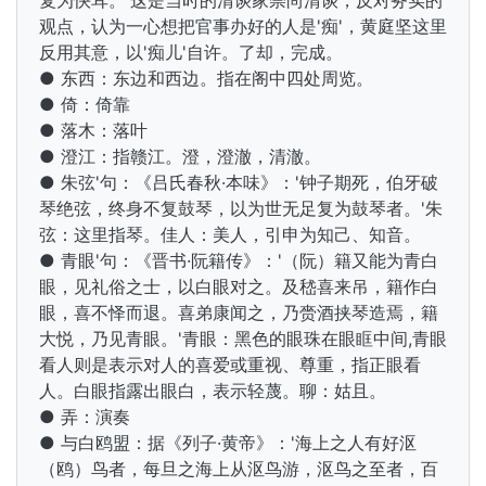
复为快耳。'这是当时的清谈家崇尚清谈，反对务实的
观点，认为一心想把官事办好的人是'痴'，
黄庭坚这里
反用其意，以'痴儿'自许。了却，完成。
● 东西：东边和西边。指在阁中四处周览。
● 倚：倚靠
● 落木：落叶
● 澄江：指赣江。澄，澄澈，清澈。
● 朱弦'句：《吕氏春秋·本味》：'钟子期死，伯牙破
琴绝弦，终身不复鼓琴，以为世无足复为鼓琴者。'朱
弦：这里指琴。佳人：美人，引申为知己、知音。
● 青眼'句：《晋书·
阮籍传》：'（阮）籍又能为青白
眼，见礼俗之士，以白眼对之。及嵇喜来吊，籍作白
眼，喜不怿而退。喜弟康闻之，乃赍酒挟琴造焉，籍
大悦，乃见青眼。'青眼：黑色的眼珠在眼眶中间,青眼
看人则是表示对人的喜爱或重视、尊重，指正眼看
人。白眼指露出眼白，表示轻蔑。聊：姑且。
● 弄：演奏
● 与白鸥盟：据《列子·黄帝》：'海上之人有好沤
（鸥）鸟者，每旦之海上从沤鸟游，沤鸟之至者，百