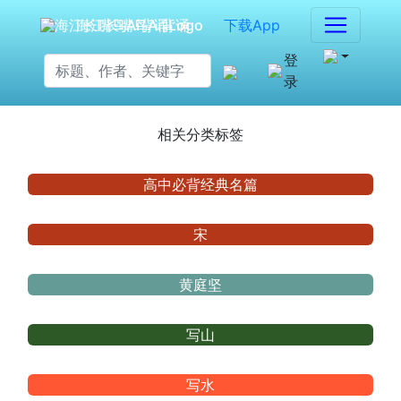
海江长嘴鸟Ai背诵
下载App
登
录
相关分类标签
高中必背经典名篇
宋
黄庭坚
写山
写水