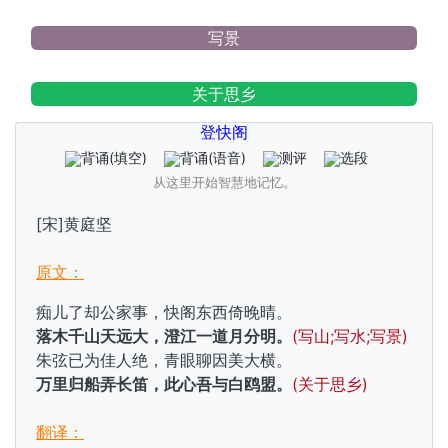
写景
关于思乡
登快阁
背诵
(填空)
背诵
(语音)
测评
选段
从这里开始智慧地记忆。
[宋]黄庭坚
原文：
痴儿了却公家事，快阁东西倚晚晴。
落木千山天远大，澄江一道月分明。
(写山;写水;写景)
朱弦已为佳人绝，青眼聊因美大横。
万里归船弄长笛，此心吾与白鸥盟。
(关于思乡)
翻译：