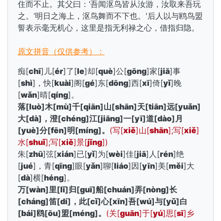
住而不止。其父曰：‘吾闻沤鸟皆从汝游，汝取来吾玩
之。’明日之海上，沤鸟舞而不下也。'后人以与鸥鸟盟
誓表示毫无机心，这里是指无利禄之心，借指归隐。
原文拼音（仅供参考）：
痴[
chī
]儿[
ér
]了[
le
]却[
què
]公[
gōng
]家[
jiā
]事
[
shì
]，快[
kuài
]阁[
gé
]东[
dōng
]西[
xī
]倚[
yǐ
]晚
[
wǎn
]晴[
qíng
]。
落[
luò
]木[
mù
]千[
qiān
]山[
shān
]天[
tiān
]远[
yuǎn
]
大[
dà
]，澄[
chéng
]江[
jiāng
]一[
yī
]道[
dào
]月
[
yuè
]分[
fēn
]明[
míng
]。
(写[
xiě
]山[
shān
];写[
xiě
]
水[
shuǐ
];写[
xiě
]景[
jǐng
])
朱[
zhū
]弦[
xián
]已[
yǐ
]为[
wèi
]佳[
jiā
]人[
rén
]绝
[
jué
]，青[
qīng
]眼[
yǎn
]聊[
liáo
]因[
yīn
]美[
měi
]大
[
dà
]横[
héng
]。
万[
wàn
]里[
lǐ
]归[
guī
]船[
chuán
]弄[
nòng
]长
[
cháng
]笛[
dí
]，此[
cǐ
]心[
xīn
]吾[
wú
]与[
yǔ
]白
[
bái
]鸥[
ōu
]盟[
méng
]。
(关[
guān
]于[
yú
]思[
sī
]乡