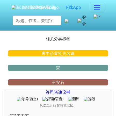
海江长嘴鸟Ai背诵
下载App
登
录
相关分类标签
高中必背经典名篇
宋
王安石
答司马谏议书
背诵
(填空)
背诵
(语音)
测评
选段
从这里开始智慧地记忆。