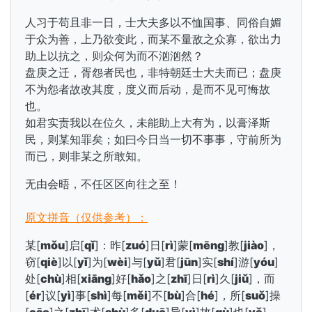
人习于苟且非一日，士大夫多以不恤国事、同俗自媚
于众为善，上乃欲变此，而某不量敌之众寡，欲出力
助上以抗之，则众何为而不汹汹然？
盘庚之迁，胥怨者民也，非特朝廷士大夫而已；盘庚
不为怨者故改其度，度义而后动，是而不见可悔故
也。
如君实责我以在位久，未能助上大有为，以膏泽斯
民，则某知罪矣；如曰今日当一切不事事，守前所为
而已，则非某之所敢知。
无由会晤，不任区区向往之至！
原文拼音（仅供参考）：
某[
mǒu
]启[
qǐ
]：昨[
zuó
]日[
rì
]蒙[
mēng
]教[
jiào
]，
窃[
qiè
]以[
yǐ
]为[
wèi
]与[
yǔ
]君[
jūn
]实[
shí
]游[
yóu
]
处[
chù
]相[
xiāng
]好[
hǎo
]之[
zhī
]日[
rì
]久[
jiǔ
]，而
[
ér
]议[
yì
]事[
shì
]每[
měi
]不[
bù
]合[
hé
]，所[
suǒ
]操