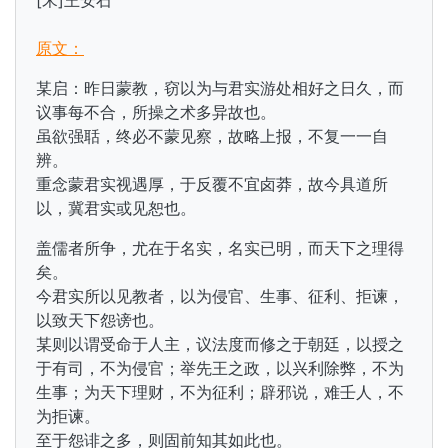
[宋]王安石
原文：
某启：昨日蒙教，窃以为与君实游处相好之日久，而
议事每不合，所操之术多异故也。
虽欲强聒，终必不蒙见察，故略上报，不复一一自
辨。
重念蒙君实视遇厚，于反覆不宜卤莽，故今具道所
以，冀君实或见恕也。
盖儒者所争，尤在于名实，名实已明，而天下之理得
矣。
今君实所以见教者，以为侵官、生事、征利、拒谏，
以致天下怨谤也。
某则以谓受命于人主，议法度而修之于朝廷，以授之
于有司，不为侵官；举先王之政，以兴利除弊，不为
生事；为天下理财，不为征利；辟邪说，难壬人，不
为拒谏。
至于怨诽之多，则固前知其如此也。