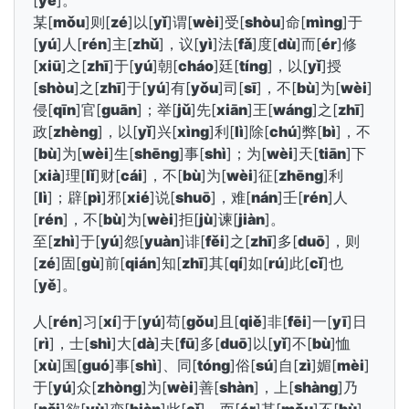
[
yě
]。
某[
mǒu
]则[
zé
]以[
yǐ
]谓[
wèi
]受[
shòu
]命[
mìng
]于
[
yú
]人[
rén
]主[
zhǔ
]，议[
yì
]法[
fǎ
]度[
dù
]而[
ér
]修
[
xiū
]之[
zhī
]于[
yú
]朝[
cháo
]廷[
tíng
]，以[
yǐ
]授
[
shòu
]之[
zhī
]于[
yú
]有[
yǒu
]司[
sī
]，不[
bù
]为[
wèi
]
侵[
qīn
]官[
guān
]；举[
jǔ
]先[
xiān
]王[
wáng
]之[
zhī
]
政[
zhèng
]，以[
yǐ
]兴[
xìng
]利[
lì
]除[
chú
]弊[
bì
]，不
[
bù
]为[
wèi
]生[
shēng
]事[
shì
]；为[
wèi
]天[
tiān
]下
[
xià
]理[
lǐ
]财[
cái
]，不[
bù
]为[
wèi
]征[
zhēng
]利
[
lì
]；辟[
pì
]邪[
xié
]说[
shuō
]，难[
nán
]壬[
rén
]人
[
rén
]，不[
bù
]为[
wèi
]拒[
jù
]谏[
jiàn
]。
至[
zhì
]于[
yú
]怨[
yuàn
]诽[
fěi
]之[
zhī
]多[
duō
]，则
[
zé
]固[
gù
]前[
qián
]知[
zhī
]其[
qí
]如[
rú
]此[
cǐ
]也
[
yě
]。
人[
rén
]习[
xí
]于[
yú
]苟[
gǒu
]且[
qiě
]非[
fēi
]一[
yī
]日
[
rì
]，士[
shì
]大[
dà
]夫[
fū
]多[
duō
]以[
yǐ
]不[
bù
]恤
[
xù
]国[
guó
]事[
shì
]、同[
tóng
]俗[
sú
]自[
zì
]媚[
mèi
]
于[
yú
]众[
zhòng
]为[
wèi
]善[
shàn
]，上[
shàng
]乃