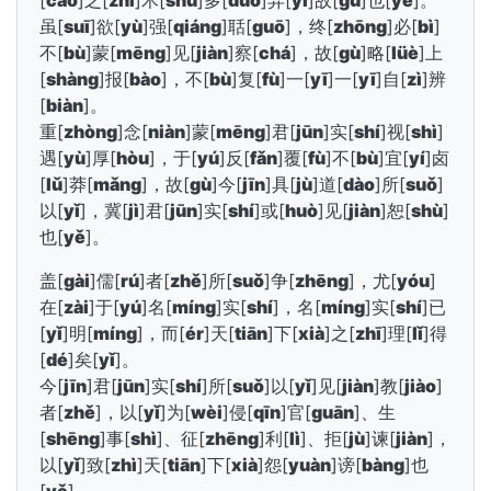
[
cāo
]之[
zhī
]术[
shù
]多[
duō
]异[
yì
]故[
gù
]也[
yě
]。
虽[
suī
]欲[
yù
]强[
qiáng
]聒[
guō
]，终[
zhōng
]必[
bì
]
不[
bù
]蒙[
mēng
]见[
jiàn
]察[
chá
]，故[
gù
]略[
lüè
]上
[
shàng
]报[
bào
]，不[
bù
]复[
fù
]一[
yī
]一[
yī
]自[
zì
]辨
[
biàn
]。
重[
zhòng
]念[
niàn
]蒙[
mēng
]君[
jūn
]实[
shí
]视[
shì
]
遇[
yù
]厚[
hòu
]，于[
yú
]反[
fǎn
]覆[
fù
]不[
bù
]宜[
yí
]卤
[
lǔ
]莽[
mǎng
]，故[
gù
]今[
jīn
]具[
jù
]道[
dào
]所[
suǒ
]
以[
yǐ
]，冀[
jì
]君[
jūn
]实[
shí
]或[
huò
]见[
jiàn
]恕[
shù
]
也[
yě
]。
盖[
gài
]儒[
rú
]者[
zhě
]所[
suǒ
]争[
zhēng
]，尤[
yóu
]
在[
zài
]于[
yú
]名[
míng
]实[
shí
]，名[
míng
]实[
shí
]已
[
yǐ
]明[
míng
]，而[
ér
]天[
tiān
]下[
xià
]之[
zhī
]理[
lǐ
]得
[
dé
]矣[
yǐ
]。
今[
jīn
]君[
jūn
]实[
shí
]所[
suǒ
]以[
yǐ
]见[
jiàn
]教[
jiào
]
者[
zhě
]，以[
yǐ
]为[
wèi
]侵[
qīn
]官[
guān
]、生
[
shēng
]事[
shì
]、征[
zhēng
]利[
lì
]、拒[
jù
]谏[
jiàn
]，
以[
yǐ
]致[
zhì
]天[
tiān
]下[
xià
]怨[
yuàn
]谤[
bàng
]也