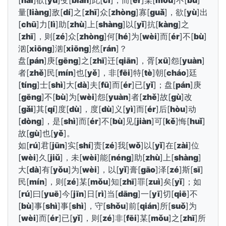
[
nǎi
]欲[
yù
]变[
biàn
]此[
cǐ
]，而[
ér
]某[
mǒu
]不[
bù
]
量[
liàng
]敌[
dí
]之[
zhī
]众[
zhòng
]寡[
guǎ
]，欲[
yù
]出
[
chū
]力[
lì
]助[
zhù
]上[
shàng
]以[
yǐ
]抗[
kàng
]之
[
zhī
]，则[
zé
]众[
zhòng
]何[
hé
]为[
wèi
]而[
ér
]不[
bù
]
汹[
xiōng
]汹[
xiōng
]然[
rán
]？
盘[
pán
]庚[
gēng
]之[
zhī
]迁[
qiān
]，胥[
xū
]怨[
yuàn
]
者[
zhě
]民[
mín
]也[
yě
]，非[
fēi
]特[
tè
]朝[
cháo
]廷
[
tíng
]士[
shì
]大[
dà
]夫[
fū
]而[
ér
]已[
yǐ
]；盘[
pán
]庚
[
gēng
]不[
bù
]为[
wèi
]怨[
yuàn
]者[
zhě
]故[
gù
]改
[
gǎi
]其[
qí
]度[
dù
]，度[
dù
]义[
yì
]而[
ér
]后[
hòu
]动
[
dòng
]，是[
shì
]而[
ér
]不[
bù
]见[
jiàn
]可[
kě
]悔[
huǐ
]
故[
gù
]也[
yě
]。
如[
rú
]君[
jūn
]实[
shí
]责[
zé
]我[
wǒ
]以[
yǐ
]在[
zài
]位
[
wèi
]久[
jiǔ
]，未[
wèi
]能[
néng
]助[
zhù
]上[
shàng
]
大[
dà
]有[
yǒu
]为[
wèi
]，以[
yǐ
]膏[
gāo
]泽[
zé
]斯[
sī
]
民[
mín
]，则[
zé
]某[
mǒu
]知[
zhī
]罪[
zuì
]矣[
yǐ
]；如
[
rú
]曰[
yuē
]今[
jīn
]日[
rì
]当[
dāng
]一[
yī
]切[
qiē
]不
[
bù
]事[
shì
]事[
shì
]，守[
shǒu
]前[
qián
]所[
suǒ
]为
[
wèi
]而[
ér
]已[
yǐ
]，则[
zé
]非[
fēi
]某[
mǒu
]之[
zhī
]所