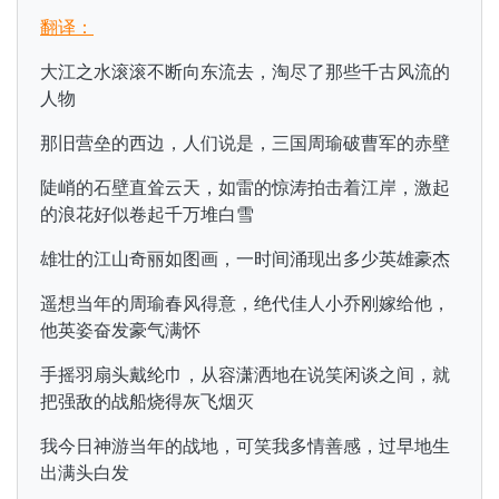
翻译：
大江之水滚滚不断向东流去，淘尽了那些千古风流的
人物
那旧营垒的西边，人们说是，三国周瑜破曹军的赤壁
陡峭的石壁直耸云天，如雷的惊涛拍击着江岸，激起
的浪花好似卷起千万堆白雪
雄壮的江山奇丽如图画，一时间涌现出多少英雄豪杰
遥想当年的周瑜春风得意，绝代佳人小乔刚嫁给他，
他英姿奋发豪气满怀
手摇羽扇头戴纶巾，从容潇洒地在说笑闲谈之间，就
把强敌的战船烧得灰飞烟灭
我今日神游当年的战地，可笑我多情善感，过早地生
出满头白发