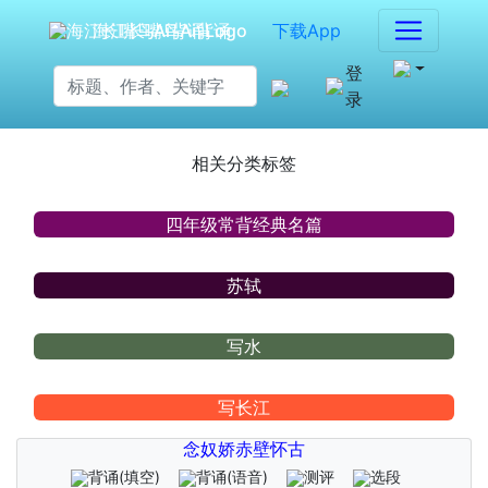
海江长嘴鸟Ai背诵
下载App
登
录
相关分类标签
四年级常背经典名篇
苏轼
写水
写长江
念奴娇赤壁怀古
背诵
(填空)
背诵
(语音)
测评
选段