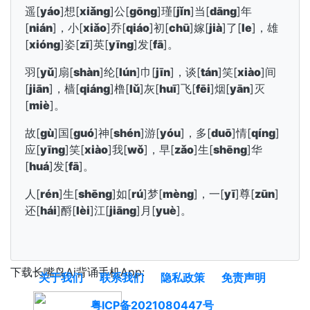
遥[
yáo
]想[
xiǎng
]公[
gōng
]瑾[
jǐn
]当[
dāng
]年
[
nián
]，小[
xiǎo
]乔[
qiáo
]初[
chū
]嫁[
jià
]了[
le
]，雄
[
xióng
]姿[
zī
]英[
yīng
]发[
fā
]。
羽[
yǔ
]扇[
shàn
]纶[
lún
]巾[
jīn
]，谈[
tán
]笑[
xiào
]间
[
jiān
]，樯[
qiáng
]橹[
lǔ
]灰[
huī
]飞[
fēi
]烟[
yān
]灭
[
miè
]。
故[
gù
]国[
guó
]神[
shén
]游[
yóu
]，多[
duō
]情[
qíng
]
应[
yīng
]笑[
xiào
]我[
wǒ
]，早[
zǎo
]生[
shēng
]华
[
huá
]发[
fā
]。
人[
rén
]生[
shēng
]如[
rú
]梦[
mèng
]，一[
yī
]尊[
zūn
]
还[
hái
]酹[
lèi
]江[
jiāng
]月[
yuè
]。
下载长嘴鸟Ai背诵手机App:
关于我们
联系我们
隐私政策
免责声明
粤ICP备2021080447号