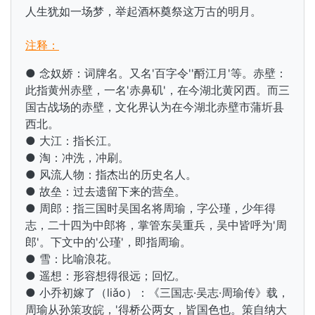
人生犹如一场梦，举起酒杯奠祭这万古的明月。
注释：
● 念奴娇：词牌名。又名'百字令''酹江月'等。赤壁：
此指黄州赤壁，一名'赤鼻矶'，在今湖北黄冈西。而三
国古战场的赤壁，文化界认为在今湖北赤壁市蒲圻县
西北。
● 大江：指
长江。
● 淘：冲洗，冲刷。
● 风流人物：指杰出的历史名人。
● 故垒：过去遗留下来的营垒。
● 周郎：指三国时吴国名将周瑜，字公瑾，
少年得
志，二十四为中郎将，掌管东吴重兵，吴中皆呼为'周
郎'。下文中的'公瑾'，即指周瑜。
● 雪：比喻浪花。
● 遥想：形容想得很远；回忆。
● 小乔初嫁了（liǎo）：《三国志·吴志·周瑜传》载，
周瑜从孙策攻皖，'得桥公两女，皆国色也。策自纳大