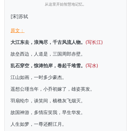
从这里开始智慧地记忆。
[宋]苏轼
原文：
大江东去，浪淘尽，千古风流人物。
(写长江)
故垒西边，人道是，三国周郎赤壁。
乱石穿空，惊涛拍岸，卷起千堆雪。
(写水)
江山如画，一时多少豪杰。
遥想公瑾当年，小乔初嫁了，雄姿英发。
羽扇纶巾，谈笑间，樯橹灰飞烟灭。
故国神游，多情应笑我，早生华发。
人生如梦，一尊还酹江月。