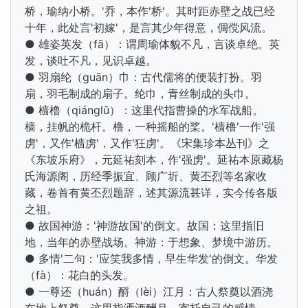
桥，瑜纳小桥。'乔，本作'桥'。其时距赤壁之战已经
十年，此处言'初嫁'，是言其少年得意，倜傥风流。
● 雄姿英发（fā）：谓周瑜体貌不凡，言谈卓绝。英
发，谈吐不凡，见识卓越。
● 羽扇纶（guān）巾：古代儒将的便装打扮。羽
扇，羽毛制成的扇子。纶巾，青丝制成的头巾。
● 樯橹（qiánglǔ）：这里代指
曹操的水军战船。
樯，挂帆的桅杆。橹，一种摇船的桨。'樯橹'一作'强
虏'，又作'樯虏'，又作'狂虏'。《宋集珍本丛刊》之
《东坡乐府》，元延祐刻本，作'强虏'。延祐本原藏杨
氏海源阁，历经季振宜、顾广圻、黄丕烈等名家收
藏，卷首有黄丕烈题辞，述其源流甚详，实今传各版
之祖。
● 故国神游：'神游故国'的倒文。故国：这里指旧
地，当年的赤壁战场。神游：于想象、梦境中游历。
● 多情'二句：'应笑我多情，早生华发'的倒文。华发
（fà）：花白的头发。
● 一尊还（huán）酹（lèi）江月：古人祭奠以酒浇