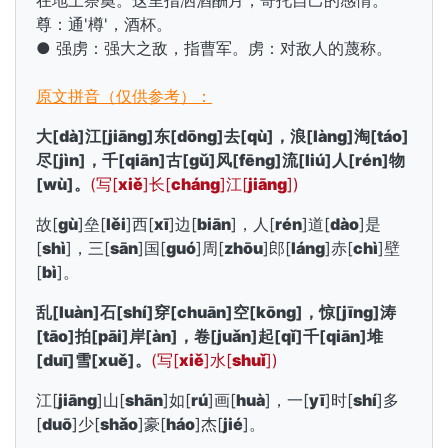
在地上祭奠。这里指洒酒酬月，寄托自己的感情。
尊：通'樽'，酒杯。
● 强虏：强大之敌，指曹军。虏：对敌人的蔑称。
原文拼音（仅供参考）：
大[
dà
]江[
jiāng
]东[
dōng
]去[
qù
]，浪[
làng
]淘[
táo
]
尽[
jìn
]，千[
qiān
]古[
gǔ
]风[
fēng
]流[
liú
]人[
rén
]物
[
wù
]。
(写[
xiě
]长[
cháng
]江[
jiāng
])
故[
gù
]垒[
lěi
]西[
xī
]边[
biān
]，人[
rén
]道[
dào
]是
[
shì
]，三[
sān
]国[
guó
]周[
zhōu
]郎[
láng
]赤[
chì
]壁
[
bì
]。
乱[
luàn
]石[
shí
]穿[
chuān
]空[
kōng
]，惊[
jīng
]涛
[
tāo
]拍[
pāi
]岸[
àn
]，卷[
juǎn
]起[
qǐ
]千[
qiān
]堆
[
duī
]雪[
xuě
]。
(写[
xiě
]水[
shuǐ
])
江[
jiāng
]山[
shān
]如[
rú
]画[
huà
]，一[
yī
]时[
shí
]多
[
duō
]少[
shǎo
]豪[
háo
]杰[
jié
]。