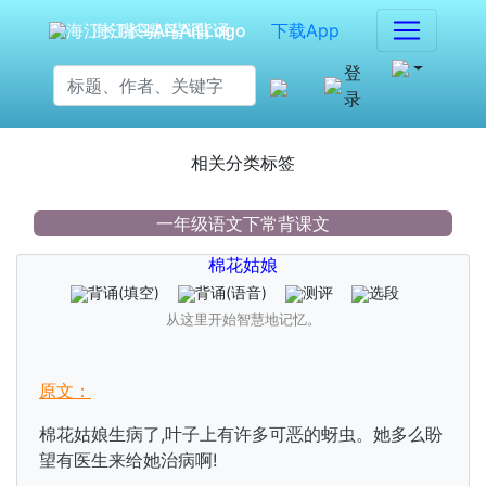
海江长嘴鸟Ai背诵
下载App
登
录
相关分类标签
一年级语文下常背课文
棉花姑娘
背诵
(填空)
背诵
(语音)
测评
选段
从这里开始智慧地记忆。
原文：
棉花姑娘生病了,叶子上有许多可恶的蚜虫。她多么盼
望有医生来给她治病啊!