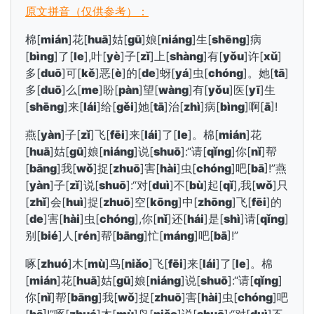
原文拼音（仅供参考）：
棉[
mián
]花[
huā
]姑[
gū
]娘[
niáng
]生[
shēng
]病
[
bìng
]了[
le
],叶[
yè
]子[
zǐ
]上[
shàng
]有[
yǒu
]许[
xǔ
]
多[
duō
]可[
kě
]恶[
è
]的[
de
]蚜[
yá
]虫[
chóng
]。她[
tā
]
多[
duō
]么[
me
]盼[
pàn
]望[
wàng
]有[
yǒu
]医[
yī
]生
[
shēng
]来[
lái
]给[
gěi
]她[
tā
]治[
zhì
]病[
bìng
]啊[
ā
]!
燕[
yàn
]子[
zǐ
]飞[
fēi
]来[
lái
]了[
le
]。棉[
mián
]花
[
huā
]姑[
gū
]娘[
niáng
]说[
shuō
]:“请[
qǐng
]你[
nǐ
]帮
[
bāng
]我[
wǒ
]捉[
zhuō
]害[
hài
]虫[
chóng
]吧[
bā
]!”燕
[
yàn
]子[
zǐ
]说[
shuō
]:“对[
duì
]不[
bù
]起[
qǐ
],我[
wǒ
]只
[
zhǐ
]会[
huì
]捉[
zhuō
]空[
kōng
]中[
zhōng
]飞[
fēi
]的
[
de
]害[
hài
]虫[
chóng
],你[
nǐ
]还[
hái
]是[
shì
]请[
qǐng
]
别[
bié
]人[
rén
]帮[
bāng
]忙[
máng
]吧[
bā
]!”
啄[
zhuó
]木[
mù
]鸟[
niǎo
]飞[
fēi
]来[
lái
]了[
le
]。棉
[
mián
]花[
huā
]姑[
gū
]娘[
niáng
]说[
shuō
]:“请[
qǐng
]
你[
nǐ
]帮[
bāng
]我[
wǒ
]捉[
zhuō
]害[
hài
]虫[
chóng
]吧