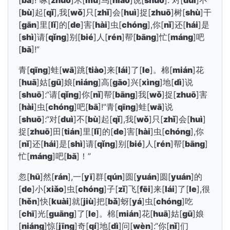
[
bā
]!”啄[
zhuó
]木[
mù
]鸟[
niǎo
]说[
shuō
]:“对[
duì
]不
[
bù
]起[
qǐ
],我[
wǒ
]只[
zhǐ
]会[
huì
]捉[
zhuō
]树[
shù
]干
[
gān
]里[
lǐ
]的[
de
]害[
hài
]虫[
chóng
],你[
nǐ
]还[
hái
]是
[
shì
]请[
qǐng
]别[
bié
]人[
rén
]帮[
bāng
]忙[
máng
]吧
[
bā
]!”
青[
qīng
]蛙[
wā
]跳[
tiào
]来[
lái
]了[
le
]。棉[
mián
]花
[
huā
]姑[
gū
]娘[
niáng
]高[
gāo
]兴[
xìng
]地[
dì
]说
[
shuō
]:“请[
qǐng
]你[
nǐ
]帮[
bāng
]我[
wǒ
]捉[
zhuō
]害
[
hài
]虫[
chóng
]吧[
bā
]!”青[
qīng
]蛙[
wā
]说
[
shuō
]:“对[
duì
]不[
bù
]起[
qǐ
],我[
wǒ
]只[
zhǐ
]会[
huì
]
捉[
zhuō
]田[
tián
]里[
lǐ
]的[
de
]害[
hài
]虫[
chóng
],你
[
nǐ
]还[
hái
]是[
shì
]请[
qǐng
]别[
bié
]人[
rén
]帮[
bāng
]
忙[
máng
]吧[
bā
]！”
忽[
hū
]然[
rán
],一[
yī
]群[
qún
]圆[
yuán
]圆[
yuán
]的
[
de
]小[
xiǎo
]虫[
chóng
]子[
zǐ
]飞[
fēi
]来[
lái
]了[
le
],很
[
hěn
]快[
kuài
]就[
jiù
]把[
bǎ
]蚜[
yá
]虫[
chóng
]吃
[
chī
]光[
guāng
]了[
le
]。棉[
mián
]花[
huā
]姑[
gū
]娘
[
niáng
]惊[
jīng
]奇[
qí
]地[
dì
]问[
wèn
]:“你[
nǐ
]们