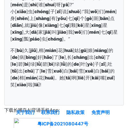
[
mén
]是[
shì
]谁[
shuí
]呀[
yā
]?”
小[
xiǎo
]虫[
chóng
]子[
zǐ
]说[
shuō
]:“我[
wǒ
]们[
mén
]
身[
shēn
]上[
shàng
]有[
yǒu
]七[
qī
]个[
gè
]斑[
bān
]点
[
diǎn
],就[
jiù
]像[
xiàng
]七[
qī
]颗[
kē
]星[
xīng
]星
[
xīng
],大[
dà
]家[
jiā
]叫[
jiào
]我[
wǒ
]们[
mén
]七[
qī
]星
[
xīng
]瓢[
piáo
]虫[
chóng
]。”
不[
bù
]久[
jiǔ
],棉[
mián
]花[
huā
]姑[
gū
]娘[
niáng
]的
[
de
]病[
bìng
]好[
hǎo
]了[
le
],长[
cháng
]出[
chū
]了
[
le
]碧[
bì
]绿[
lǜ
]碧[
bì
]绿[
lǜ
]的[
de
]叶[
yè
]子[
zǐ
],吐
[
tǔ
]出[
chū
]了[
le
]雪[
xuě
]白[
bái
]雪[
xuě
]白[
bái
]的
[
de
]棉[
mián
]花[
huā
]。她[
tā
]咧[
liē
]开[
kāi
]嘴[
zuǐ
]
笑[
xiào
]啦[
lā
]!
下载长嘴鸟Ai背诵手机App:
关于我们
联系我们
隐私政策
免责声明
粤ICP备2021080447号