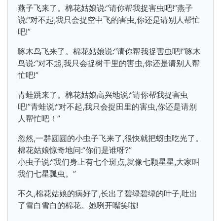
燕子飞来了。棉花姑娘说:“请你帮我捉害虫吧!”燕子
说:“对不起,我只会捉空中飞的害虫,你还是请别人帮忙
吧!”
啄木鸟飞来了。棉花姑娘说:“请你帮我捉害虫吧!”啄木
鸟说:“对不起,我只会捉树干里的害虫,你还是请别人帮
忙吧!”
青蛙跳来了。棉花姑娘高兴地说:“请你帮我捉害虫
吧!”青蛙说:“对不起,我只会捉田里的害虫,你还是请别
人帮忙吧！”
忽然,一群圆圆的小虫子飞来了,很快就把蚜虫吃光了。
棉花姑娘惊奇地问:“你们是谁呀?”
小虫子说:“我们身上有七个斑点,就像七颗星星,大家叫
我们七星瓢虫。”
不久,棉花姑娘的病好了,长出了碧绿碧绿的叶子,吐出
了雪白雪白的棉花。她咧开嘴笑啦!