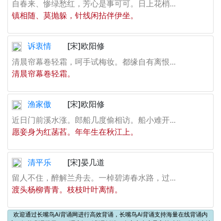
自春来、惨绿愁红，芳心是事可可。日上花梢...
镇相随、莫抛躲，针线闲拈伴伊坐。
诉衷情
[宋]欧阳修
清晨帘幕卷轻霜，呵手试梅妆。都缘自有离恨...
清晨帘幕卷轻霜。
渔家傲
[宋]欧阳修
近日门前溪水涨。郎船几度偷相访。船小难开...
愿妾身为红菡萏。年年生在秋江上。
清平乐
[宋]晏几道
留人不住，醉解兰舟去。一棹碧涛春水路，过...
渡头杨柳青青。枝枝叶叶离情。
欢迎通过长嘴鸟Ai背诵网进行高效背诵，长嘴鸟Ai背诵支持海量在线背诵内