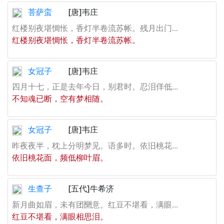
菩萨蛮
[唐]韦庄
红楼别夜堪惆怅，香灯半卷流苏帐。残月出门...
红楼别夜堪惆怅，香灯半卷流苏帐。
女冠子
[唐]韦庄
四月十七，正是去年今日，别君时。忍泪佯低...
不知魂已断，空有梦相随。
女冠子
[唐]韦庄
昨夜夜半，枕上分明梦见。语多时。依旧桃花...
依旧桃花面，频低柳叶眉。
生查子
[五代]牛希济
新月曲如眉，未有团圞意。红豆不堪看，满眼...
红豆不堪看，满眼相思泪。