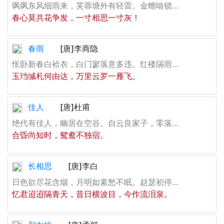
飒飒东风细雨来，芙蓉塘外有轻雷。金蟾啮锁...
春心莫共花争发，一寸相思一寸灰！
春雨
[唐]李商隐
怅卧新春白袷衣，白门寥落意多违。红楼隔雨...
玉珰缄札何由达，万里云罗一雁飞。
佳人
[唐]杜甫
绝代有佳人，幽居在空谷。自云良家子，零落...
合昏尚知时，鸳鸯不独宿。
长相思
[唐]李白
日色欲尽花含烟，月明如素愁不眠。赵瑟初停...
忆君迢迢隔青天，昔日横波目，今作流泪泉。