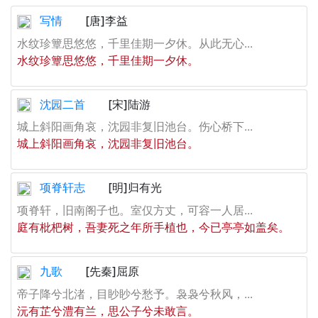
写情
[唐]李益
水纹珍簟思悠悠，千里佳期一夕休。从此无心...
水纹珍簟思悠悠，千里佳期一夕休。
沈园二首
[宋]陆游
城上斜阳画角哀，沈园非复旧池台。伤心桥下...
城上斜阳画角哀，沈园非复旧池台。
项脊轩志
[明]归有光
项脊轩，旧南阁子也。室仅方丈，可容一人居...
庭有枇杷树，吾妻死之年所手植也，今已亭亭如盖矣。
九歌
[先秦]屈原
帝子降兮北渚，目眇眇兮愁予。袅袅兮秋风，...
沅有芷兮澧有兰，思公子兮未敢言。