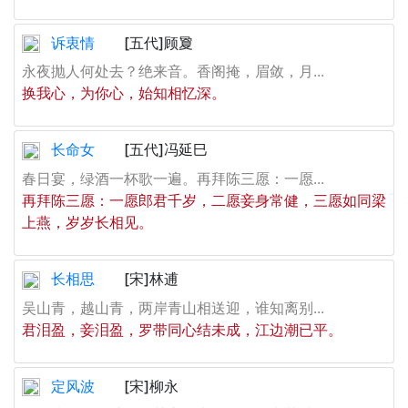
诉衷情
[五代]顾夐
永夜抛人何处去？绝来音。香阁掩，眉敛，月...
换我心，为你心，始知相忆深。
长命女
[五代]冯延巳
春日宴，绿酒一杯歌一遍。再拜陈三愿：一愿...
再拜陈三愿：一愿郎君千岁，二愿妾身常健，三愿如同梁
上燕，岁岁长相见。
长相思
[宋]林逋
吴山青，越山青，两岸青山相送迎，谁知离别...
君泪盈，妾泪盈，罗带同心结未成，江边潮已平。
定风波
[宋]柳永