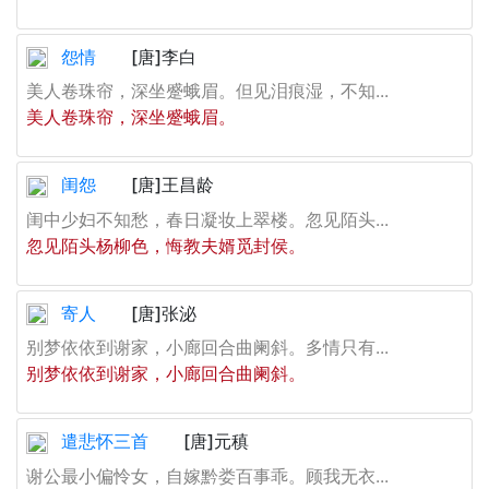
怨情
[唐]李白
美人卷珠帘，深坐蹙蛾眉。但见泪痕湿，不知...
美人卷珠帘，深坐蹙蛾眉。
闺怨
[唐]王昌龄
闺中少妇不知愁，春日凝妆上翠楼。忽见陌头...
忽见陌头杨柳色，悔教夫婿觅封侯。
寄人
[唐]张泌
别梦依依到谢家，小廊回合曲阑斜。多情只有...
别梦依依到谢家，小廊回合曲阑斜。
遣悲怀三首
[唐]元稹
谢公最小偏怜女，自嫁黔娄百事乖。顾我无衣...