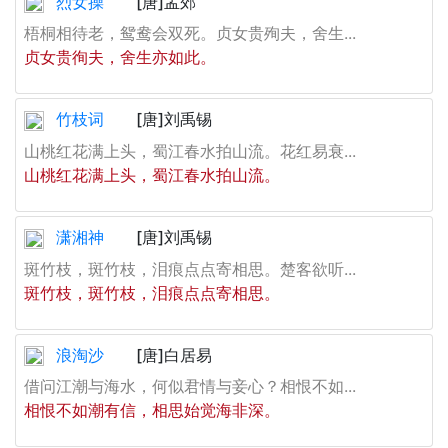
烈女操
[唐]孟郊
梧桐相待老，鸳鸯会双死。贞女贵殉夫，舍生...
贞女贵徇夫，舍生亦如此。
竹枝词
[唐]刘禹锡
山桃红花满上头，蜀江春水拍山流。花红易衰...
山桃红花满上头，蜀江春水拍山流。
潇湘神
[唐]刘禹锡
斑竹枝，斑竹枝，泪痕点点寄相思。楚客欲听...
斑竹枝，斑竹枝，泪痕点点寄相思。
浪淘沙
[唐]白居易
借问江潮与海水，何似君情与妾心？相恨不如...
相恨不如潮有信，相思始觉海非深。