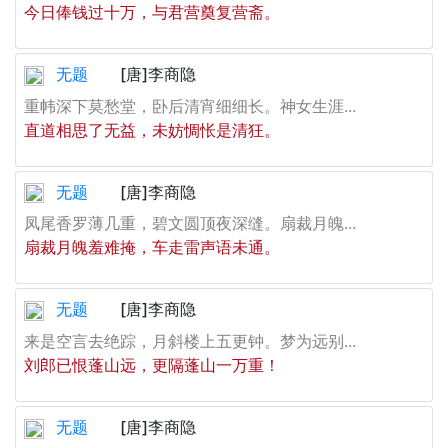
今日俸钱过十万，与君营奠复营斋。
无题
[唐]李商隐
重帏深下莫愁堂，卧后清宵细细长。神女生涯...
直道相思了无益，未妨惆怅是清狂。
无题
[唐]李商隐
凤尾香罗薄几重，碧文圆顶夜深缝。扇裁月魄...
扇裁月魄羞难掩，车走雷声语未通。
无题
[唐]李商隐
来是空言去绝踪，月斜楼上五更钟。梦为远别...
刘郎已恨蓬山远，更隔蓬山一万重！
无题
[唐]李商隐