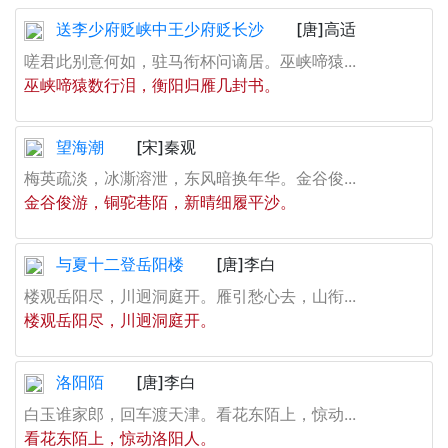
送李少府贬峡中王少府贬长沙
[唐]高适
嗟君此别意何如，驻马衔杯问谪居。巫峡啼猿...
巫峡啼猿数行泪，衡阳归雁几封书。
望海潮
[宋]秦观
梅英疏淡，冰澌溶泄，东风暗换年华。金谷俊...
金谷俊游，铜驼巷陌，新晴细履平沙。
与夏十二登岳阳楼
[唐]李白
楼观岳阳尽，川迥洞庭开。雁引愁心去，山衔...
楼观岳阳尽，川迥洞庭开。
洛阳陌
[唐]李白
白玉谁家郎，回车渡天津。看花东陌上，惊动...
看花东陌上，惊动洛阳人。