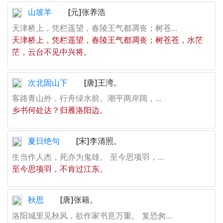
山坡羊
[元]张养浩
天津桥上，凭栏遥望，春陵王气都凋丧；树苍...
天津桥上，凭栏遥望，春陵王气都凋丧；树苍苍，水茫
茫，云台不见中兴将。
次北固山下
[唐]王湾。
客路青山外，行舟绿水前。潮平两岸阔，...
乡书何处达？归雁洛阳边。
夏日绝句
[宋]李清照。
生当作人杰，死亦为鬼雄。 至今思项羽，...
至今思项羽，不肯过江东。
秋思
[唐]张籍。
洛阳城里见秋风，欲作家书意万重。 复恐匆...