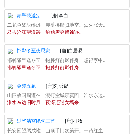
赤壁歌送别
[唐]李白
二龙争战决雌雄，赤壁楼船扫地空。烈火张天...
君去沧江望澄碧，鲸鲵唐突留馀迹。
邯郸冬至夜思家
[唐]白居易
邯郸驿里逢冬至，抱膝灯前影伴身。想得家中...
邯郸驿里逢冬至，抱膝灯前影伴身。
金陵五题
[唐]刘禹锡
山围故国周遭在，潮打空城寂寞回。淮水东边...
淮水东边旧时月，夜深还过女墙来。
过华清宫绝句三首
[唐]杜牧
长安回望绣成堆，山顶千门次第开。一骑红尘...