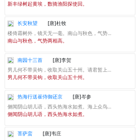
新丰绿树起黄埃，数骑渔阳探使回。
长安秋望
[唐]杜牧
楼倚霜树外，镜天无一毫。南山与秋色，气势...
南山与秋色，气势两相高。
南园十三首
[唐]李贺
男儿何不带吴钩，收取关山五十州。请君暂上...
男儿何不带吴钩，收取关山五十州。
热海行送崔侍御还京
[唐]岑参
侧闻阴山胡儿语，西头热海水如煮。海上众鸟...
侧闻阴山胡儿语，西头热海水如煮。
菩萨蛮
[唐]韦庄