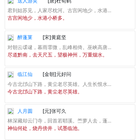
送人游吴
[唐]杜荀鹤
君到姑苏见，人家尽枕河。古宫闲地少，水港...
古宫闲地少，水港小桥多。
醉蓬莱
[宋]黄庭坚
对朝云叆叇，暮雨霏微，乱峰相倚。巫峡高唐...
尽道黔南，去天尺五，望极神州，万重烟水。
临江仙
[金朝]元好问
今古北邙山下路，黄尘老尽英雄。人生长恨水...
今古北邙山下路，黄尘老尽英雄。
人月圆
[元]张可久
林深藏却云门寺，回首若耶溪。苎萝人去，蓬...
神仙何处，烧丹傍井，试墨临池。