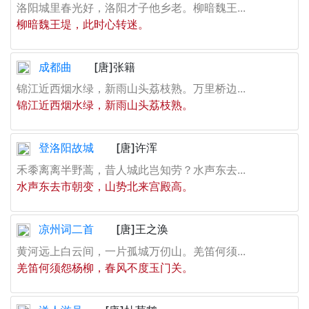
洛阳城里春光好，洛阳才子他乡老。柳暗魏王...
柳暗魏王堤，此时心转迷。
成都曲
[唐]张籍
锦江近西烟水绿，新雨山头荔枝熟。万里桥边...
锦江近西烟水绿，新雨山头荔枝熟。
登洛阳故城
[唐]许浑
禾黍离离半野蒿，昔人城此岂知劳？水声东去...
水声东去市朝变，山势北来宫殿高。
凉州词二首
[唐]王之涣
黄河远上白云间，一片孤城万仞山。羌笛何须...
羌笛何须怨杨柳，春风不度玉门关。