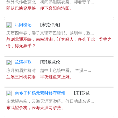
剑外忽传收蓟北，初闻涕泪满衣裳。却看妻子...
即从巴峡穿巫峡，便下襄阳向洛阳。
岳阳楼记
[宋范仲淹]
庆历四年春，滕子京谪守巴陵郡。越明年，政...
然则北通巫峡，南极潇湘，迁客骚人，多会于此，览物之
情，得无异乎？
兰溪棹歌
[唐]戴叔伦
凉月如眉挂柳湾，越中山色镜中看。 兰溪三...
兰溪三日桃花雨，半夜鲤鱼来上滩。
南乡子和杨元素时移守密州
[宋]苏轼
东武望余杭，云海天涯两渺茫。何日功成名遂...
东武望余杭，云海天涯两渺茫。