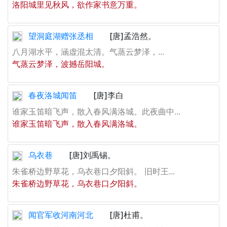
洛阳城里见秋风，欲作家书意万重。
望洞庭湖赠张丞相
[唐]孟浩然。
八月湖水平，涵虚混太清。气蒸云梦泽，...
气蒸云梦泽，波撼岳阳城。
春夜洛城闻笛
[唐]李白
谁家玉笛暗飞声，散入春风满洛城。此夜曲中...
谁家玉笛暗飞声，散入春风满洛城。
乌衣巷
[唐]刘禹锡。
朱雀桥边野草花，乌衣巷口夕阳斜。 旧时王...
朱雀桥边野草花，乌衣巷口夕阳斜。
闻官军收河南河北
[唐]杜甫。