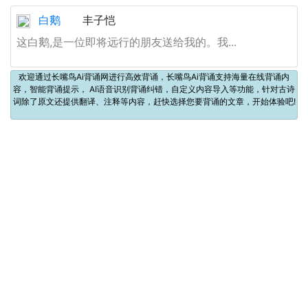
白鹅
丰子恺
这白鹅,是一位即将远行的朋友送给我的。我...
欢迎通过长嘴鸟Ai背诵网进行高效背诵，长嘴鸟Ai背诵支持海量在线背诵内
容，智能背诵提示， AI语音识别背诵纠错，自定义内容导入等功能，针对古诗
词除了原文还提供翻译、注释等内容，赶快选择您要背诵的文章，开始体验吧!