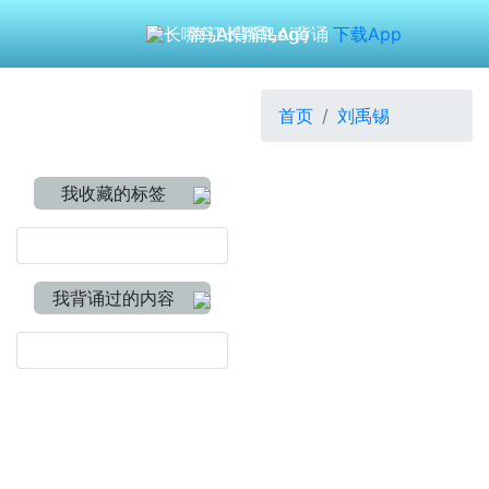
海江长嘴鸟Ai背诵
下载App
首页
刘禹锡
我收藏的标签
我背诵过的内容