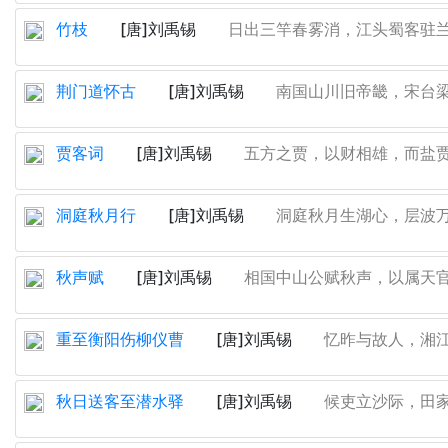
竹枝
[唐]刘禹锡
日出三竿春雾消，江头蜀客驻兰桡
荆门道怀古
[唐]刘禹锡
南国山川旧帝畿，宋台梁
贾客词
[唐]刘禹锡
五方之贾，以财相雄，而盐贾尤
洞庭秋月行
[唐]刘禹锡
洞庭秋月生湖心，层波万
秋声赋
[唐]刘禹锡
相国中山公赋秋声，以属天官太
重至衡阳伤柳仪曹
[唐]刘禹锡
忆昨与故人，湘江
秋日送客至潜水驿
[唐]刘禹锡
候吏立沙际，田家