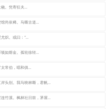
。凭寄狂夫...
馆尚依稀。马嘶古道...
炽。或曰：“...
顷如熔金。孤轮徐转...
常伯，唱和俱...
岸头别。我马映林嘶，君帆...
连竹溪。枫林社日鼓，茅屋...