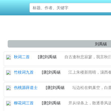
刘禹锡
秋词二首
[唐]刘禹锡
自古逢秋悲寂寥，我言秋日胜
竹枝词九首
[唐]刘禹锡
江上朱楼新雨晴，瀼西春
伤桃源薛道士
[唐]刘禹锡
坛边松在鹤巢空，白鹿
柳花词三首
[唐]刘禹锡
开从绿条上，散逐香风远