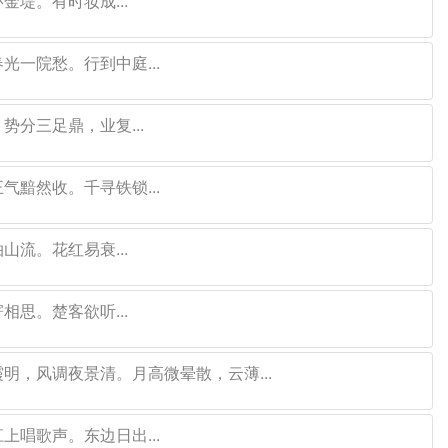
堤。有时妆成...
光一院愁。行到中庭...
分三足鼎，业复...
气黯然收。千寻铁锁...
流。花红易衰...
思。楚客欲听...
明，风调夜景清。月高微晕散，云薄...
上唱歌声。东边日出...