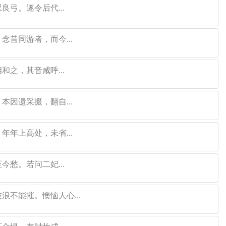
弓。遂令后代...
昔同游者，而今...
之，其音咸呼...
因遗采掇，翻自...
年上高处，未省...
愁。若问二妃...
浪不能摧。懊恼人心...