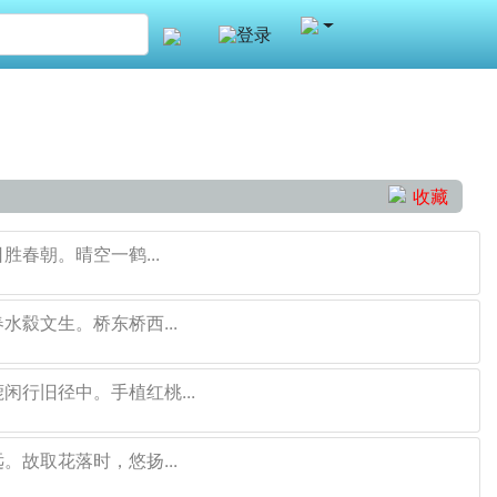
登录
收藏
春朝。晴空一鹤...
水縠文生。桥东桥西...
闲行旧径中。手植红桃...
。故取花落时，悠扬...