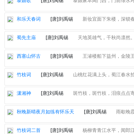
泰娘歌
[唐]刘禹锡
泰娘家本阊门西，门前绿水环金
和乐天春词
[唐]刘禹锡
新妆宜面下朱楼，深锁春
蜀先主庙
[唐]刘禹锡
天地英雄气，千秋尚凛然。势
西塞山怀古
[唐]刘禹锡
王濬楼船下益州，金陵王
竹枝词
[唐]刘禹锡
山桃红花满上头，蜀江春水拍山
潇湘神
[唐]刘禹锡
斑竹枝，斑竹枝，泪痕点点寄相
秋晚新晴夜月如练有怀乐天
[唐]刘禹锡
雨歇晚霞
竹枝词二首
[唐]刘禹锡
杨柳青青江水平，闻郎江