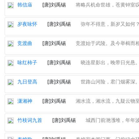
韩信庙
[唐]刘禹锡
将略兵机命世雄，苍黄钟室叹良
岁夜咏怀
[唐]刘禹锡
弥年不得意，新岁又如何？念
竞渡曲
[唐]刘禹锡
竞渡始于武陵。及今举楫而相和
咏红柿子
[唐]刘禹锡
晓连星影出，晚带日光悬。本
九日登高
[唐]刘禹锡
世路山河险，君门烟雾深。年
潇湘神
[唐]刘禹锡
湘水流，湘水流，九疑云物至今
竹枝词九首
[唐]刘禹锡
城西门前滟滪堆，年年波