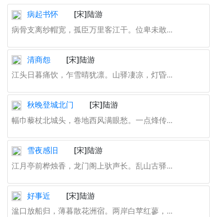
病起书怀
[宋]陆游
病骨支离纱帽宽，孤臣万里客江干。位卑未敢...
清商怨
[宋]陆游
江头日暮痛饮，乍雪晴犹凛。山驿凄凉，灯昏...
秋晚登城北门
[宋]陆游
幅巾藜杖北城头，卷地西风满眼愁。一点烽传...
雪夜感旧
[宋]陆游
江月亭前桦烛香，龙门阁上驮声长。乱山古驿...
好事近
[宋]陆游
湓口放船归，薄暮散花洲宿。两岸白苹红蓼，...