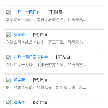
二月二十四日作
[宋]陆游
棠梨花开社酒浓，南村北村鼓冬冬。且祈麦熟...
渔家傲
[宋]陆游
东望山阴何处是？往来一万三千里。写得家书...
六月十四日宿东林寺
[宋]陆游
看尽江湖千万峰，不嫌云梦芥吾胸。戏招西塞...
蝶恋花
[宋]陆游
桐叶晨飘蛩夜语。旅思秋光，黯黯长安路。忽...
双头莲
[宋]陆游