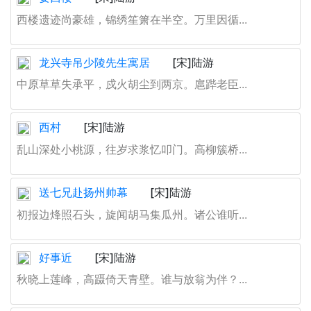
西楼遗迹尚豪雄，锦绣笙箫在半空。万里因循...
龙兴寺吊少陵先生寓居
[宋]陆游
中原草草失承平，戍火胡尘到两京。扈跸老臣...
西村
[宋]陆游
乱山深处小桃源，往岁求浆忆叩门。高柳簇桥...
送七兄赴扬州帅幕
[宋]陆游
初报边烽照石头，旋闻胡马集瓜州。诸公谁听...
好事近
[宋]陆游
秋晓上莲峰，高蹑倚天青壁。谁与放翁为伴？...