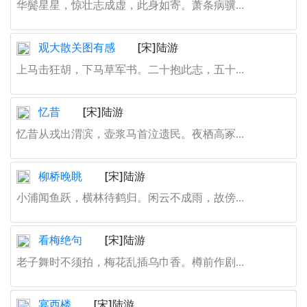
华鬓星星，惊壮志成虚，此身如寄。萧条病骥...
观大散关图有感
[宋]陆游
上马击狂胡，下马草军书。二十抱此志，五十...
忆昔
[宋]陆游
忆昔从戎出渭滨，壶浆马首泣遗民。夜栖高冢...
柳桥晚眺
[宋]陆游
小浦闻鱼跃，横林待鹤归。闲云不成雨，故傍...
看梅绝句
[宋]陆游
老子舞时不须拍，梅花乱插乌巾香。樽前作剧...
宴西楼
[宋]陆游