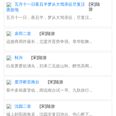
五月十一日夜且半梦从大驾亲征尽复汉
[宋]陆
游
唐故地
五月十一日，夜且半，梦从大驾亲征，尽复汉...
哀郢二首
[宋]陆游
远接商周祚最长，北盟齐晋势争强。章华歌舞...
秋兴
[宋]陆游
白发萧萧欲满头，归来三见故山秋。醉凭高阁...
度浮桥至南台
[宋]陆游
客中多病废登临，闻说南台试一寻。九轨徐行...
沈园二首
[宋]陆游
城上斜阳画角哀，沈园非复旧池台。伤心桥下...