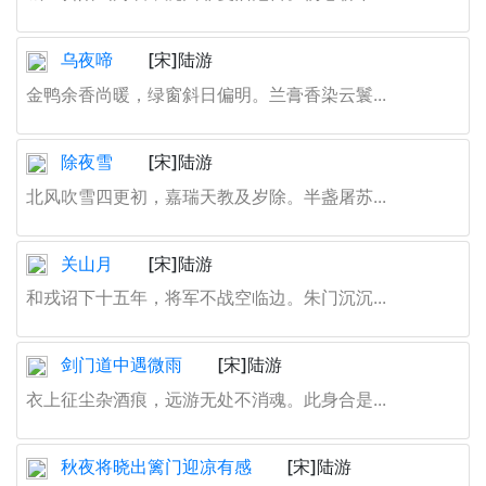
乌夜啼
[宋]陆游
金鸭余香尚暖，绿窗斜日偏明。兰膏香染云鬟...
除夜雪
[宋]陆游
北风吹雪四更初，嘉瑞天教及岁除。半盏屠苏...
关山月
[宋]陆游
和戎诏下十五年，将军不战空临边。朱门沉沉...
剑门道中遇微雨
[宋]陆游
衣上征尘杂酒痕，远游无处不消魂。此身合是...
秋夜将晓出篱门迎凉有感
[宋]陆游