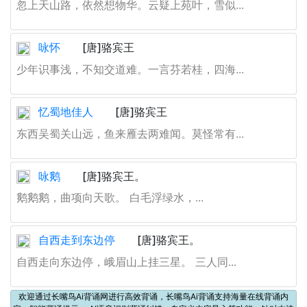
忽上天山路，依然想物华。云疑上苑叶，雪似...
咏怀
[唐]骆宾王
少年识事浅，不知交道难。一言芬若桂，四海...
忆蜀地佳人
[唐]骆宾王
东西吴蜀关山远，鱼来雁去两难闻。莫怪常有...
咏鹅
[唐]骆宾王。
鹅鹅鹅，曲项向天歌。 白毛浮绿水，...
自西走到东边停
[唐]骆宾王。
自西走向东边停，峨眉山上挂三星。 三人同...
欢迎通过长嘴鸟Ai背诵网进行高效背诵，长嘴鸟Ai背诵支持海量在线背诵内