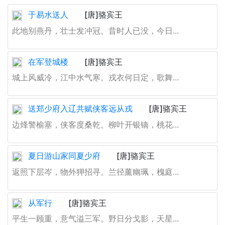
于易水送人
[唐]骆宾王
此地别燕丹，壮士发冲冠。昔时人已没，今日...
在军登城楼
[唐]骆宾王
城上风威冷，江中水气寒。戎衣何日定，歌舞...
送郑少府入辽共赋侠客远从戎
[唐]骆宾王
边烽警榆塞，侠客度桑乾。柳叶开银镝，桃花...
夏日游山家同夏少府
[唐]骆宾王
返照下层岑，物外狎招寻。兰径薰幽珮，槐庭...
从军行
[唐]骆宾王
平生一顾重，意气溢三军。野日分戈影，天星...