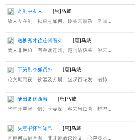
寄剡中友人
[唐]马戴
故人今在剡，秋草意如何。岭暮云霞杂，潮回...
送柳秀才往连州看弟
[唐]马戴
离人非逆旅，有弟谪连州。楚雨沾猿暮，湘云...
下第别令狐员外
[唐]马戴
论文期雨夜，饮酒及芳晨。坐叹百花发，潜惊...
酬田卿送西游
[唐]马戴
华堂开翠簟，惜别玉壶深。客去当烦暑，蝉鸣...
失意书怀呈知己
[唐]马戴
直道何由启圣君，非才谁敢议论文。心存黄箓...