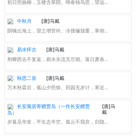
初日照杨柳，玉楼含翠阴。啼春独鸟思，望远...
中秋月
[唐]马戴
阴魄出海上，望之增苦吟。冷搜骊颔重，寒彻...
易水怀古
[唐]马戴
荆卿西去不复返，易水东流无尽期。落日萧条...
秋思二首
[唐]马戴
万木秋霖后，孤山夕照馀。田园无岁计，寒近...
长安寓居寄赠贾岛（一作长安赠贾
[唐]马
戴
岛）
岁暮见华发，平生志半空。孤云不我弃，归隐...