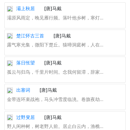
灞上秋居
[唐]马戴
灞原风雨定，晚见雁行频。落叶他乡树，寒灯...
楚江怀古三首
[唐]马戴
露气寒光集，微阳下楚丘。猿啼洞庭树，人在...
落日怅望
[唐]马戴
孤云与归鸟，千里片时间。念我何留滞，辞家...
出塞词
[唐]马戴
金带连环束战袍，马头冲雪度临洮。卷旗夜劫...
过野叟居
[唐]马戴
野人闲种树，树老野人前。居止白云内，渔樵...