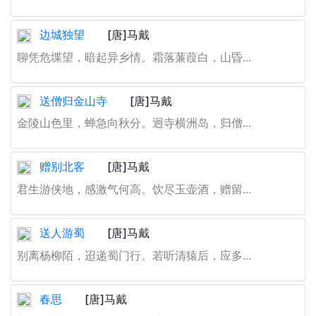
边城独望
[唐]马戴
聊凭危堞望，暗起异乡情。霜落蒹葭白，山昏...
送僧归金山寺
[唐]马戴
金陵山色里，蝉急向秋分。迥寺横洲岛，归僧...
赠别北客
[唐]马戴
君生游侠地，感激气何高。饮尽玉壶酒，赠留...
送人游蜀
[唐]马戴
别离杨柳陌，迢递蜀门行。若听清猿后，应多...
春思
[唐]马戴