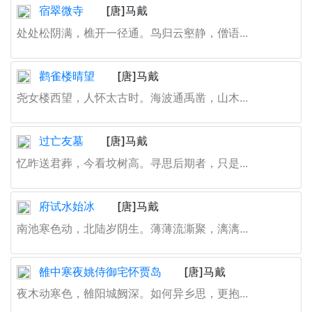
宿翠微寺
[唐]马戴
处处松阴满，樵开一径通。鸟归云壑静，僧语...
鹳雀楼晴望
[唐]马戴
尧女楼西望，人怀太古时。海波通禹凿，山木...
过亡友墓
[唐]马戴
忆昨送君葬，今看坟树高。寻思后期者，只是...
府试水始冰
[唐]马戴
南池寒色动，北陆岁阴生。薄薄流澌聚，漓漓...
雒中寒夜姚侍御宅怀贾岛
[唐]马戴
夜木动寒色，雒阳城阙深。如何异乡思，更抱...