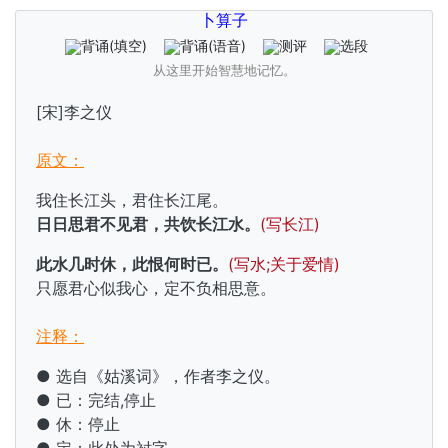
卜算子
背诵
(填空)
背诵
(语音)
测评
选段
从这里开始智慧地记忆。
[宋]李之仪
原文：
我住长江头，君住长江尾。
日日思君不见君，共饮长江水。
(写长江)
此水几时休，此恨何时已。
(写水;关于爱情)
只愿君心似我心，定不负相思意。
注释：
● 选自《姑溪词》，作者
李之仪。
● 已：完结,停止
● 休：停止