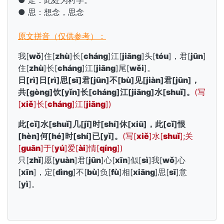
● 定：此处为衬字。
● 思：想念，思念
原文拼音（仅供参考）：
我[
wǒ
]住[
zhù
]长[
cháng
]江[
jiāng
]头[
tóu
]，君[
jūn
]
住[
zhù
]长[
cháng
]江[
jiāng
]尾[
wěi
]。
日[
rì
]日[
rì
]思[
sī
]君[
jūn
]不[
bù
]见[
jiàn
]君[
jūn
]，
共[
gòng
]饮[
yǐn
]长[
cháng
]江[
jiāng
]水[
shuǐ
]。
(写
[
xiě
]长[
cháng
]江[
jiāng
])
此[
cǐ
]水[
shuǐ
]几[
jǐ
]时[
shí
]休[
xiū
]，此[
cǐ
]恨
[
hèn
]何[
hé
]时[
shí
]已[
yǐ
]。
(写[
xiě
]水[
shuǐ
];关
[
guān
]于[
yú
]爱[
ài
]情[
qíng
])
只[
zhǐ
]愿[
yuàn
]君[
jūn
]心[
xīn
]似[
sì
]我[
wǒ
]心
[
xīn
]，定[
dìng
]不[
bù
]负[
fù
]相[
xiāng
]思[
sī
]意
[
yì
]。