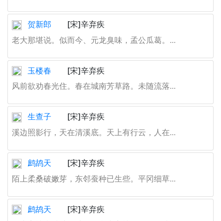
贺新郎
[宋]辛弃疾
老大那堪说。似而今、元龙臭味，孟公瓜葛。...
玉楼春
[宋]辛弃疾
风前欲劝春光住。春在城南芳草路。未随流落...
生查子
[宋]辛弃疾
溪边照影行，天在清溪底。天上有行云，人在...
鹧鸪天
[宋]辛弃疾
陌上柔桑破嫩芽，东邻蚕种已生些。平冈细草...
鹧鸪天
[宋]辛弃疾