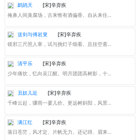
鹧鸪天
[宋]辛弃疾
掩鼻人间臭腐场，古来惟有酒偏香。自从来住...
送剑与傅岩叟
[宋]辛弃疾
镆邪三尺照人寒，试与挑灯子细看。且挂空斋...
清平乐
[宋]辛弃疾
少年痛饮，忆向吴江醒。明月团团高树影，十...
丑奴儿近
[宋]辛弃疾
千峰云起，骤雨一霎儿价。更远树斜阳，风景...
满江红
[宋]辛弃疾
落日苍茫，风才定、片帆无力。还记得、眉来...