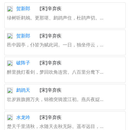
贺新郎
[宋]辛弃疾
绿树听鹈鴂。更那堪、鹧鸪声住，杜鹃声切。...
贺新郎
[宋]辛弃疾
邑中园亭，仆皆为赋此词。一日，独坐停云，...
破阵子
[宋]辛弃疾
醉里挑灯看剑，梦回吹角连营。八百里分麾下...
鹧鸪天
[宋]辛弃疾
壮岁旌旗拥万夫，锦襜突骑渡江初。燕兵夜娖...
水龙吟
[宋]辛弃疾
楚天千里清秋，水随天去秋无际。遥岑远目，...