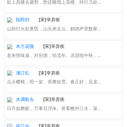
欲上高楼去避愁，愁还随我上高楼。经行几处...
阮郎归
[宋]辛弃疾
山前灯火欲黄昏，山头来去云。鹧鸪声里数家...
木兰花慢
[宋]辛弃疾
老来情味减，对别酒，怯流年。况屈指中秋，...
满江红
[宋]辛弃疾
点火樱桃，照一架、荼蘼如雪。春正好，见龙...
水调歌头
[宋]辛弃疾
日月如磨蚁，万事且浮休。君看檐外江水，滚...
临江仙
[宋]辛弃疾