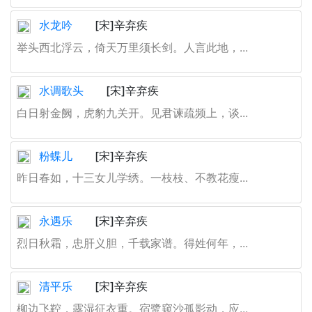
水龙吟
[宋]辛弃疾
举头西北浮云，倚天万里须长剑。人言此地，...
水调歌头
[宋]辛弃疾
白日射金阙，虎豹九关开。见君谏疏频上，谈...
粉蝶儿
[宋]辛弃疾
昨日春如，十三女儿学绣。一枝枝、不教花瘦...
永遇乐
[宋]辛弃疾
烈日秋霜，忠肝义胆，千载家谱。得姓何年，...
清平乐
[宋]辛弃疾
柳边飞鞚，露湿征衣重。宿鹭窥沙孤影动，应...