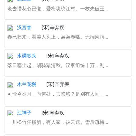
老去惜花心已懒，爱梅犹绕江村。一枝先破玉...
汉宫春
[宋]辛弃疾
春已归来，看美人头上，袅袅春幡。无端风雨...
水调歌头
[宋]辛弃疾
落日塞尘起，胡骑猎清秋。汉家组练十万，列...
木兰花慢
[宋]辛弃疾
可怜今夕月，向何处，去悠悠？是别有人间，...
江神子
[宋]辛弃疾
一川松竹任横斜，有人家，被云遮。雪后疏梅...